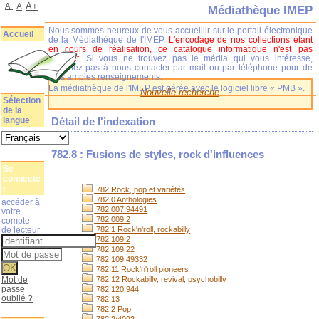
A+
A-
A
Médiathèque IMEP
Nous sommes heureux de vous accueillir sur le portail électronique
Accueil
de la Médiathèque de l'IMEP.
L'encodage de nos collections étant
en cours de réalisation, ce catalogue informatique n'est pas
complet.
Si vous ne trouvez pas le média qui vous intéresse,
n'hésitez pas à nous contacter par mail ou par téléphone pour de
plus amples renseignements.
La médiathèque de l'IMEP est gérée avec le logiciel libre « PMB ».
Nouvelle recherche
Sélection
de la
langue
Détail de l'indexation
782.8 : Fusions de styles, rock d'influences
Se
connecte
r
782 Rock, pop et variétés
782.0 Anthologies
accéder à
782.007 94491
votre
782.009 2
compte
de lecteur
782.1 Rock'n'roll, rockabilly
782.109 2
782.109 22
782.109 49332
782.11 Rock'n'roll pioneers
Mot de
782.12 Rockabilly, revival, psychobilly
passe
782.120 944
oublié ?
782.13
782.2 Pop