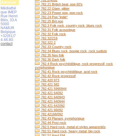
782.2/4092
Adresse
782.21 British beat, pop 60's
Médiathè
782.22 Glam, glitter
que IMEP
782.23 Power pop, pop-rock
Rue Henri
782.24 Pop "indie"
Blès, 33 A
782.25 Brit pop
5000
782.3 Folk rock, country rock, blues rock
NAMUR
782.31 Folk acoustique
Belgique
782.32 Folk rock
+32(81)7
782.32/219
4.46.80.
782.322 2
contact
782.33 Country rock
782.34 Blues rock, boogie rock, rock sudiste
782.35 Neo folk
782.36 Dark folk
782.4 Rock psychédélique, rock progressif, rock
symphonique
782.41 Rock psychédélique, acid rock
782.42 Rock progressif
782.420 973
782.421 582
782.421 5990944
782.421 64092
782.421 640943
782.421 640944
782.421 642092
782.421 66092
782.42168/092
782.43 Planant, symphonique
782.44 Post rock
782.5 Hard rock, metal et styles apparentés
782.51 Hard rock, heavy metal, big rock
782.52 Hard FM