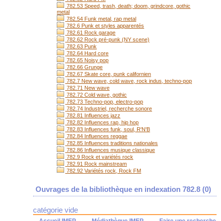
782.53 Speed, trash, death; doom, grindcore, gothic
metal
782.54 Funk metal, rap metal
782.6 Punk et styles apparentés
782.61 Rock garage
782.62 Rock pré-punk (NY scene)
782.63 Punk
782.64 Hard core
782.65 Noisy pop
782.66 Grunge
782.67 Skate core, punk californien
782.7 New wave, cold wave, rock indus, techno-pop
782.71 New wave
782.72 Cold wave, gothic
782.73 Techno-pop, electro-pop
782.74 Industriel, recherche sonore
782.81 Influences jazz
782.82 Influences rap, hip hop
782.83 Influences funk, soul, R'N'B
782.84 Influences reggae
782.85 Influences traditions nationales
782.86 Influences musique classique
782.9 Rock et variétés rock
782.91 Rock mainstream
782.92 Variétés rock, Rock FM
Ouvrages de la bibliothèque en indexation 782.8 (
0
)
catégorie vide