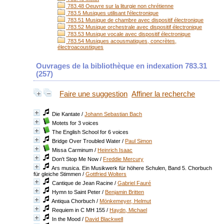
783.48 Oeuvre sur la liturgie non chrétienne
783.5 Musiques utilisant l'électronique
783.51 Musique de chambre avec dispositif électronique
783.52 Musique orchestrale avec dispositif électronique
783.53 Musique vocale avec dispositif électronique
783.54 Musiques acousmatiques, concrètes,
électroacoustiques
Ouvrages de la bibliothèque en indexation 783.31
(
257
)
Faire une suggestion
Affiner la recherche
Die Kantate
/
Johann Sebastian Bach
Motets for 3 voices
The English School for 6 voices
Bridge Over Troubled Water
/
Paul Simon
Missa Carminum
/
Heinrich Isaac
Don't Stop Me Now
/
Freddie Mercury
Ars musica. Ein Musikwerk für höhere Schulen, Band 5. Chorbuch
für gleiche Stimmen
/
Gottfried Wolters
Cantique de Jean Racine
/
Gabriel Fauré
Hymn to Saint Peter
/
Benjamin Britten
Antiqua Chorbuch
/
Mönkemeyer, Helmut
Requiem in C MH 155
/
Haydn, Michael
In the Mood
/
David Blackwell