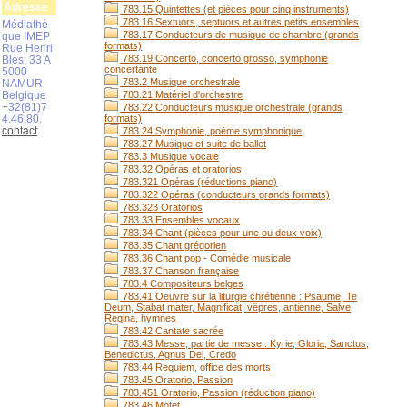
Adresse
783.15 Quintettes (et pièces pour cinq instruments)
783.16 Sextuors, septuors et autres petits ensembles
Médiathè
783.17 Conducteurs de musique de chambre (grands
que IMEP
formats)
Rue Henri
783.19 Concerto, concerto grosso, symphonie
Blès, 33 A
concertante
5000
783.2 Musique orchestrale
NAMUR
Belgique
783.21 Matériel d'orchestre
+32(81)7
783.22 Conducteurs musique orchestrale (grands
4.46.80.
formats)
contact
783.24 Symphonie, poème symphonique
783.27 Musique et suite de ballet
783.3 Musique vocale
783.32 Opéras et oratorios
783.321 Opéras (réductions piano)
783.322 Opéras (conducteurs grands formats)
783.323 Oratorios
783.33 Ensembles vocaux
783.34 Chant (pièces pour une ou deux voix)
783.35 Chant grégorien
783.36 Chant pop - Comédie musicale
783.37 Chanson française
783.4 Compositeurs belges
783.41 Oeuvre sur la liturgie chrétienne : Psaume, Te
Deum, Stabat mater, Magnificat, vêpres, antienne, Salve
Regina, hymnes
783.42 Cantate sacrée
783.43 Messe, partie de messe : Kyrie, Gloria, Sanctus;
Benedictus, Agnus Dei, Credo
783.44 Requiem, office des morts
783.45 Oratorio, Passion
783.451 Oratorio, Passion (réduction piano)
783.46 Motet