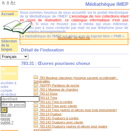
A+
A-
A
Médiathèque IMEP
Nous sommes heureux de vous accueillir sur le portail électronique
Accueil
de la Médiathèque de l'IMEP.
L'encodage de nos collections étant
en cours de réalisation, ce catalogue informatique n'est pas
complet.
Si vous ne trouvez pas le média qui vous intéresse,
n'hésitez pas à nous contacter par mail ou par téléphone pour de
plus amples renseignements.
La médiathèque de l'IMEP est gérée avec le logiciel libre « PMB ».
Nouvelle recherche
Sélection
de la
langue
Détail de l'indexation
783.31 : Œuvres pour/avec choeur
Se
connecte
r
783 Musique classique (musique savante occidentale) :
Généralités
accéder à
783(PP) Partitions de poche
votre
783.1 Musique de chambre
compte
783.12 Duos
de lecteur
783.13 Trios
783.131 Trios à cordes
783.132 Trios avec clavier
783.133 Trios (autres et pièces pour trois instruments)
783.14 Quatuor
Mot de
783.141 Quatuors à cordes
passe
oublié ?
783.142 Quatuors avec clavier
783.143 Quatuors (autres et pièces pour quatre
instruments)