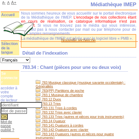
A+
A-
A
Médiathèque IMEP
Nous sommes heureux de vous accueillir sur le portail électronique
Accueil
de la Médiathèque de l'IMEP.
L'encodage de nos collections étant
en cours de réalisation, ce catalogue informatique n'est pas
complet.
Si vous ne trouvez pas le média qui vous intéresse,
n'hésitez pas à nous contacter par mail ou par téléphone pour de
plus amples renseignements.
La médiathèque de l'IMEP est gérée avec le logiciel libre « PMB ».
Nouvelle recherche
Sélection
de la
langue
Détail de l'indexation
783.34 : Chant (pièces pour une ou deux voix)
Se
connecte
r
783 Musique classique (musique savante occidentale) :
Généralités
accéder à
783(PP) Partitions de poche
votre
783.1 Musique de chambre
compte
783.12 Duos
de lecteur
783.13 Trios
783.131 Trios à cordes
783.132 Trios avec clavier
783.133 Trios (autres et pièces pour trois instruments)
783.14 Quatuor
Mot de
783.141 Quatuors à cordes
passe
oublié ?
783.142 Quatuors avec clavier
783.143 Quatuors (autres et pièces pour quatre
instruments)