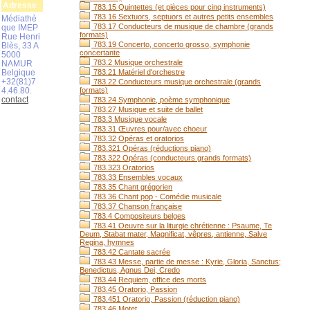
Adresse
783.15 Quintettes (et pièces pour cinq instruments)
783.16 Sextuors, septuors et autres petits ensembles
Médiathè
783.17 Conducteurs de musique de chambre (grands
que IMEP
formats)
Rue Henri
783.19 Concerto, concerto grosso, symphonie
Blès, 33 A
concertante
5000
783.2 Musique orchestrale
NAMUR
Belgique
783.21 Matériel d'orchestre
+32(81)7
783.22 Conducteurs musique orchestrale (grands
4.46.80.
formats)
contact
783.24 Symphonie, poème symphonique
783.27 Musique et suite de ballet
783.3 Musique vocale
783.31 Œuvres pour/avec choeur
783.32 Opéras et oratorios
783.321 Opéras (réductions piano)
783.322 Opéras (conducteurs grands formats)
783.323 Oratorios
783.33 Ensembles vocaux
783.35 Chant grégorien
783.36 Chant pop - Comédie musicale
783.37 Chanson française
783.4 Compositeurs belges
783.41 Oeuvre sur la liturgie chrétienne : Psaume, Te
Deum, Stabat mater, Magnificat, vêpres, antienne, Salve
Regina, hymnes
783.42 Cantate sacrée
783.43 Messe, partie de messe : Kyrie, Gloria, Sanctus;
Benedictus, Agnus Dei, Credo
783.44 Requiem, office des morts
783.45 Oratorio, Passion
783.451 Oratorio, Passion (réduction piano)
783.46 Motet