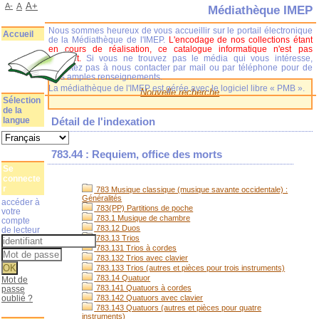
A+
A-
A
Médiathèque IMEP
Nous sommes heureux de vous accueillir sur le portail électronique
Accueil
de la Médiathèque de l'IMEP.
L'encodage de nos collections étant
en cours de réalisation, ce catalogue informatique n'est pas
complet.
Si vous ne trouvez pas le média qui vous intéresse,
n'hésitez pas à nous contacter par mail ou par téléphone pour de
plus amples renseignements.
La médiathèque de l'IMEP est gérée avec le logiciel libre « PMB ».
Nouvelle recherche
Sélection
de la
langue
Détail de l'indexation
783.44 : Requiem, office des morts
Se
connecte
r
783 Musique classique (musique savante occidentale) :
Généralités
accéder à
783(PP) Partitions de poche
votre
783.1 Musique de chambre
compte
783.12 Duos
de lecteur
783.13 Trios
783.131 Trios à cordes
783.132 Trios avec clavier
783.133 Trios (autres et pièces pour trois instruments)
783.14 Quatuor
Mot de
783.141 Quatuors à cordes
passe
oublié ?
783.142 Quatuors avec clavier
783.143 Quatuors (autres et pièces pour quatre
instruments)