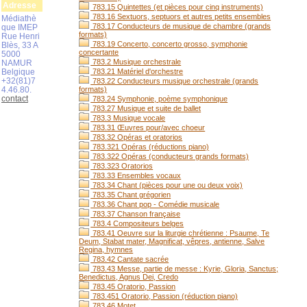
Adresse
783.15 Quintettes (et pièces pour cinq instruments)
783.16 Sextuors, septuors et autres petits ensembles
Médiathè
783.17 Conducteurs de musique de chambre (grands
que IMEP
formats)
Rue Henri
783.19 Concerto, concerto grosso, symphonie
Blès, 33 A
concertante
5000
783.2 Musique orchestrale
NAMUR
Belgique
783.21 Matériel d'orchestre
+32(81)7
783.22 Conducteurs musique orchestrale (grands
4.46.80.
formats)
contact
783.24 Symphonie, poème symphonique
783.27 Musique et suite de ballet
783.3 Musique vocale
783.31 Œuvres pour/avec choeur
783.32 Opéras et oratorios
783.321 Opéras (réductions piano)
783.322 Opéras (conducteurs grands formats)
783.323 Oratorios
783.33 Ensembles vocaux
783.34 Chant (pièces pour une ou deux voix)
783.35 Chant grégorien
783.36 Chant pop - Comédie musicale
783.37 Chanson française
783.4 Compositeurs belges
783.41 Oeuvre sur la liturgie chrétienne : Psaume, Te
Deum, Stabat mater, Magnificat, vêpres, antienne, Salve
Regina, hymnes
783.42 Cantate sacrée
783.43 Messe, partie de messe : Kyrie, Gloria, Sanctus;
Benedictus, Agnus Dei, Credo
783.45 Oratorio, Passion
783.451 Oratorio, Passion (réduction piano)
783.46 Motet