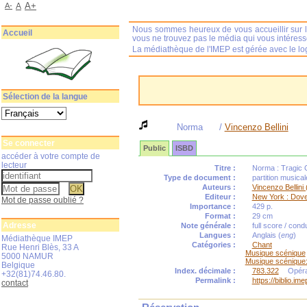
A+
A-
A
Nous sommes heureux de vous accueillir sur l
Accueil
vous ne trouvez pas le média qui vous intéres
La médiathèque de l'IMEP est gérée avec le log
Sélection de la langue
Norma
/
Vincenzo Bellini
Se connecter
Public
ISBD
accéder à votre compte de
lecteur
Titre :
Norma : Tragic 
Type de document :
partition musica
Auteurs :
Vincenzo Bellini
Editeur :
New York : Dove
Mot de passe oublié ?
Importance :
429 p.
Format :
29 cm
Adresse
Note générale :
full score / cond
Langues :
Anglais (
eng
)
Médiathèque IMEP
Catégories :
Chant
Rue Henri Blès, 33 A
Musique scénique
5000 NAMUR
Musique scénique
Belgique
Index. décimale :
783.322
Opéra
+32(81)74.46.80.
Permalink :
https://biblio.i
contact