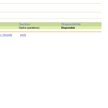
Section
Disponibilité
Opéra (partitions)
Disponible
ec Google
pmb