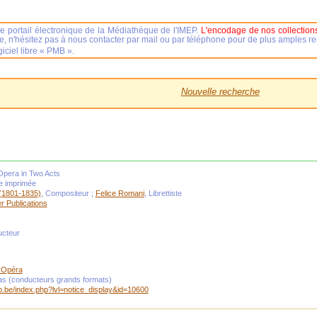
e portail électronique de la Médiathèque de l'IMEP.
L'encodage de nos collections
se, n'hésitez pas à nous contacter par mail ou par téléphone pour de plus amples 
iciel libre « PMB ».
Nouvelle recherche
Opera in Two Acts
le imprimée
 (1801-1835)
, Compositeur ;
Felice Romani
, Librettiste
r Publications
ucteur
:Opéra
s (conducteurs grands formats)
mep.be/index.php?lvl=notice_display&id=10600