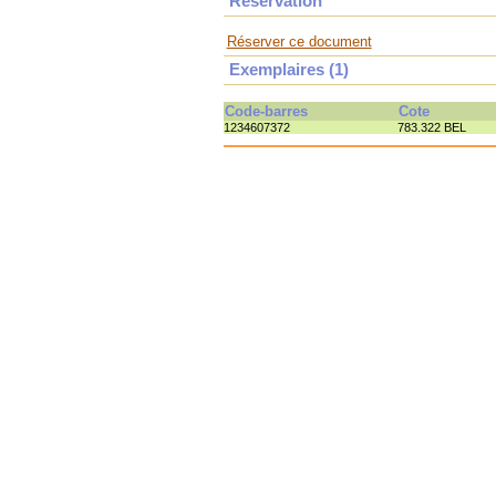
Réservation
Réserver ce document
Exemplaires (1)
Code-barres
Cote
1234607372
783.322 BEL