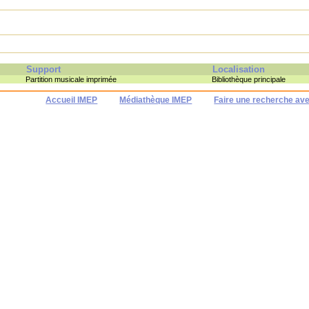
Support
Localisation
Partition musicale imprimée
Bibliothèque principale
Accueil IMEP
Médiathèque IMEP
Faire une recherche av