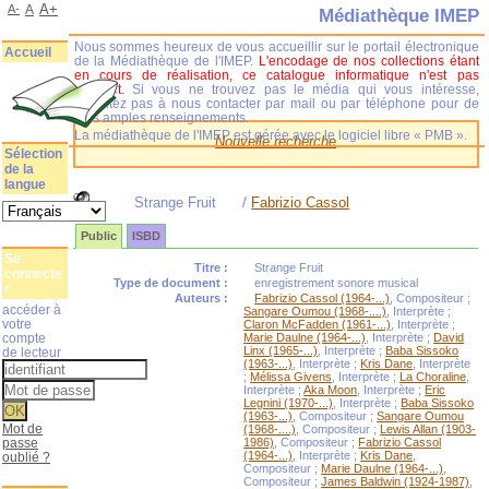
A+
A-
A
Médiathèque IMEP
Nous sommes heureux de vous accueillir sur le portail électronique
Accueil
de la Médiathèque de l'IMEP.
L'encodage de nos collections étant
en cours de réalisation, ce catalogue informatique n'est pas
complet.
Si vous ne trouvez pas le média qui vous intéresse,
n'hésitez pas à nous contacter par mail ou par téléphone pour de
plus amples renseignements.
La médiathèque de l'IMEP est gérée avec le logiciel libre « PMB ».
Nouvelle recherche
Sélection
de la
langue
Strange Fruit
/
Fabrizio Cassol
Public
ISBD
Se
Titre :
Strange Fruit
connecte
Type de document :
enregistrement sonore musical
r
Auteurs :
Fabrizio Cassol (1964-...)
, Compositeur ;
accéder à
Sangare Oumou (1968-....)
, Interprète ;
votre
Claron McFadden (1961-...)
, Interprète ;
compte
Marie Daulne (1964-...)
, Interprète ;
David
Linx (1965-...)
, Interprète ;
Baba Sissoko
de lecteur
(1963-...)
, Interprète ;
Kris Dane
, Interprète
;
Mélissa Givens
, Interprète ;
La Choraline
,
Interprète ;
Aka Moon
, Interprète ;
Eric
Legnini (1970-...)
, Interprète ;
Baba Sissoko
(1963-...)
, Compositeur ;
Sangare Oumou
Mot de
(1968-....)
, Compositeur ;
Lewis Allan (1903-
passe
1986)
, Compositeur ;
Fabrizio Cassol
(1964-...)
, Interprète ;
Kris Dane
,
oublié ?
Compositeur ;
Marie Daulne (1964-...)
,
Compositeur ;
James Baldwin (1924-1987)
,