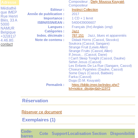
Compositeur ;
Diely Moussa Kouyaté
,
Adresse
Compositeur
Médiathè
Editeur :
Instinct Collection
que IMEP
Année de publication :
2017
Rue Henri
Importance :
1 CD + 1 livret
Blès, 33 A
ISBN/ISSN/EAN :
5400439006607
5000
Langues :
Français (
fre
) Anglais (
eng
)
NAMUR
Catégories :
Jazz
Belgique
Index. décimale :
787.151
Jazz, blues et apparentés
+32(81)7
Note de contenu :
Didadi Horns (Cassol, Sissoko)
4.46.80.
Soukora (Cassol, Sangare)
contact
Strange Fruit (Lewis Allen)
Strange Fruits (Cassol, Allen)
If Jesus... (Cassol, Dane)
I Can't Sleep Tonight (Cassol, Daulne)
Sehet Jesus (Cassol)
Les Enfants De La Rue (Sangare, Cassol)
Choeurs Pygmées (Daulne, Cassol)
Some Days (Cassol, Baldwin)
Farka (Cassol)
Duga (D.M. Kouyaté)
Permalink :
https://biblio.imep.be/index.php?
lvl=notice_display&id=11972
Réservation
Réserver ce document
Exemplaires (1)
Code-
Cote
Support
Localisation
Section
Disponibilité
barres