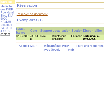
Adresse
Réservation
Médiathè
que IMEP
Rue Henri
Réserver ce document
Blès, 33 A
5000
Exemplaires (1)
NAMUR
Belgique
+32(81)7
Code-
Cote
Support
Localisation
Section
Disponibilité
4.46.80.
barres
contact
1234609178
780.54
Livre
Bibliothèque
Harmonie
Sorti jusqu'au
BIT
principale
10/09/2026
Accueil IMEP
Médiathèque IMEP
Faire une recherche
avec Google
pmb