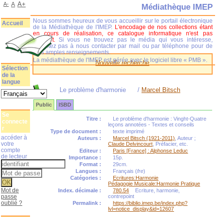
A+
A-
A
Médiathèque IMEP
Nous sommes heureux de vous accueillir sur le portail électronique
Accueil
de la Médiathèque de l'IMEP.
L'encodage de nos collections étant
en cours de réalisation, ce catalogue informatique n'est pas
complet.
Si vous ne trouvez pas le média qui vous intéresse,
n'hésitez pas à nous contacter par mail ou par téléphone pour de
plus amples renseignements.
La médiathèque de l'IMEP est gérée avec le logiciel libre « PMB ».
Nouvelle recherche
Sélection
de la
langue
Le problème d'harmonie
/
Marcel Bitsch
Public
ISBD
Se
Titre :
Le problème d'harmonie : Vinght-Quatre
connecte
leçons annotées - Textes et conseils
r
Type de document :
texte imprimé
accéder à
Auteurs :
Marcel Bitsch (1921-2011)
, Auteur ;
votre
Claude Delvincourt
, Préfacier, etc.
compte
Editeur :
Paris [France] : Alphonse Leduc
de lecteur
Importance :
15p.
Format :
29cm.
Langues :
Français (
fre
)
Catégories :
Ecritures:Harmonie
Pédagogie Musicale:Harmonie Pratique
Mot de
Index. décimale :
780.54
Ecriture, harmonie,
passe
contrepoint
oublié ?
Permalink :
https://biblio.imep.be/index.php?
lvl=notice_display&id=12607