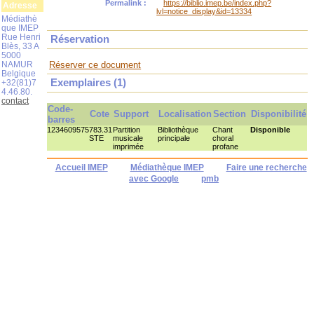
Permalink :
https://biblio.imep.be/index.php?
Adresse
lvl=notice_display&id=13334
Médiathè
que IMEP
Rue Henri
Réservation
Blès, 33 A
5000
NAMUR
Réserver ce document
Belgique
Exemplaires (1)
+32(81)7
4.46.80.
contact
Code-
Cote
Support
Localisation
Section
Disponibilité
barres
1234609575
783.31
Partition
Bibliothèque
Chant
Disponible
STE
musicale
principale
choral
imprimée
profane
Accueil IMEP
Médiathèque IMEP
Faire une recherche
avec Google
pmb