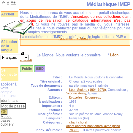
A+
A-
A
Médiathèque IMEP
Nous sommes heureux de vous accueillir sur le portail électronique
Accueil
de la Médiathèque de l'IMEP.
L'encodage de nos collections étant
en cours de réalisation, ce catalogue informatique n'est pas
complet.
Si vous ne trouvez pas le média qui vous intéresse,
n'hésitez pas à nous contacter par mail ou par téléphone pour de
plus amples renseignements.
La médiathèque de l'IMEP est gérée avec le logiciel libre « PMB ».
Nouvelle recherche
Sélection
de la
langue
Le Monde, Nous voulons le connaître
/
Léon
Stekke
Public
ISBD
Se
connecte
Titre :
Le Monde, Nous voulons le connaître
r
Titre original :
Choeur à 2 voix égales
accéder à
Type de document :
partition musicale imprimée
votre
Auteurs :
Léon Stekke (1904-1970)
, Compositeur ;
compte
Yvonne Remy
, Auteur
de lecteur
Editeur :
Bruxelles : Brogneaux
Année de publication :
1958
Importance :
4 p.
Format :
32 cm
Note générale :
sur un poème de Mme Yvonne Remy
Mot de
Langues :
Français (
fre
)
passe
Catégories :
chant choral
oublié ?
chant choral:Chant choral avec piano
Index. décimale :
783.31
Œuvres pour/avec choeur