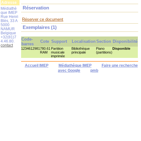
Adresse
Réservation
Médiathè
que IMEP
Rue Henri
Réserver ce document
Blès, 33 A
5000
Exemplaires (1)
NAMUR
Belgique
+32(81)7
Code-
4.46.80.
Cote
Support
Localisation
Section
Disponibilité
barres
contact
1234612981
780.61
Partition
Bibliothèque
Piano
Disponible
RAM
musicale
principale
(partitions)
imprimée
Accueil IMEP
Médiathèque IMEP
Faire une recherche
avec Google
pmb