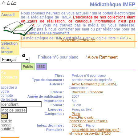
A+
A-
A
Médiathèque IMEP
Nous sommes heureux de vous accueillir sur le portail électronique
Accueil
de la Médiathèque de l'IMEP.
L'encodage de nos collections étant
en cours de réalisation, ce catalogue informatique n'est pas
complet.
Si vous ne trouvez pas le média qui vous intéresse,
n'hésitez pas à nous contacter par mail ou par téléphone pour de
plus amples renseignements.
La médiathèque de l'IMEP est gérée avec le logiciel libre « PMB ».
Nouvelle recherche
Sélection
de la
langue
Prélude n°6 pour piano
/
Alove Rammaert
Public
ISBD
Se
Titre :
Prélude n°6 pour piano
connecte
Type de document :
partition musicale imprimée
r
Auteurs :
Alove Rammaert (1915-2005)
,
accéder à
Compositeur
votre
Editeur :
Bruxelles : Cebedem
compte
Année de publication :
2007
de lecteur
Importance :
8 p.
Format :
31 cm
Langues :
Français (
fre
)
Catégories :
Piano
Piano:Piano solo
Mot de
Piano:Piano solo:Préludes
passe
Index. décimale :
780.61
Piano
oublié ?
Permalink :
https://biblio.imep.be/index.php?
lvl=notice_display&id=17153