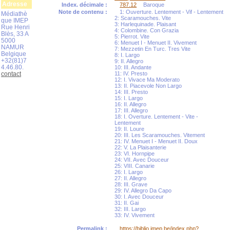
Adresse
Index. décimale :
787.12
Baroque
Note de contenu :
1: Ouverture. Lentement - Vif - Lentement
Médiathè
2: Scaramouches. Vite
que IMEP
3: Harlequinade. Plaisant
Rue Henri
4: Colombine. Con Grazia
Blès, 33 A
5: Pierrot. Vite
5000
6: Menuet I - Menuet II. Vivement
NAMUR
7: Mezzetin En Turc. Tres Vite
Belgique
8: I. Largo
+32(81)7
9: II. Allegro
4.46.80.
10: III. Andante
contact
11: IV. Presto
12: I. Vivace Ma Moderato
13: II. Piacevole Non Largo
14: III. Presto
15: I. Largo
16: II. Allegro
17: III. Allegro
18: I. Overture. Lentement - Vite -
Lentement
19: II. Loure
20: III. Les Scaramouches. Vitement
21: IV. Menuet I - Menuet II. Doux
22: V. La Plaisanterie
23: VI. Hornpipe
24: VII. Avec Douceur
25: VIII. Canarie
26: I. Largo
27: II. Allegro
28: III. Grave
29: IV. Allegro Da Capo
30: I. Avec Douceur
31: II. Gai
32: III. Largo
33: IV. Vivement
Permalink :
https://biblio.imep.be/index.php?