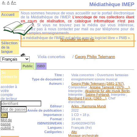
A+
A-
A
Médiathèque IMEP
Nous sommes heureux de vous accueillir sur le portail électronique
Accueil
de la Médiathèque de l'IMEP.
L'encodage de nos collections étant
en cours de réalisation, ce catalogue informatique n'est pas
complet.
Si vous ne trouvez pas le média qui vous intéresse,
n'hésitez pas à nous contacter par mail ou par téléphone pour de
plus amples renseignements.
La médiathèque de l'IMEP est gérée avec le logiciel libre « PMB ».
Nouvelle recherche
Sélection
de la
langue
Viola concertos
/
Georg Philip Telemann
Public
ISBD
Se
Titre :
Viola concertos : Ouvertures fantasias
connecte
Type de document :
enregistrement sonore musical
r
Auteurs :
Georg Philip Telemann (1681-1767)
,
accéder à
Compositeur ;
Antoine Tamestit (1979-....)
,
votre
Interprète ;
Akademie für alte musik Berlin
,
compte
Interprète ;
Sabine Fehlandt
, Interprète ;
Bernhard Forck (1963-...)
, Chef
de lecteur
d'orchestre
Editeur :
Arles : Harmonia Mundi
Année de publication :
2022
Importance :
1 CD + 18 p.
Format :
14 cm
Mot de
ISBN/ISSN/EAN :
3149020943755
passe
Langues :
Français (
fre
)
oublié ?
Catégories :
Alto
Musique orchestrale