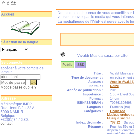
A+
A-
A
Nous sommes heureux de vous accueillir sur l
Accueil
vous ne trouvez pas le média qui vous intéres
La médiathèque de l'IMEP est gérée avec le log
Sélection de la langue
Vivaldi Musica sacra per alto
Se connecter
Public
ISBD
accéder à votre compte de
lecteur
Titre :
Vivaldi Musica s
Type de document :
enregistrement 
Auteurs :
Antonio Vivaldi 
Editeur :
Naïve
Mot de passe oublié ?
Année de publication :
2019
Importance :
1 cd + Livret 35 
Adresse
Format :
14 cm
ISBN/ISSN/EAN :
709861305698
Médiathèque IMEP
Langues :
Français (
fre
)
Rue Henri Blès, 33 A
Catégories :
Chant:Alto
5000 NAMUR
Musique orchestra
Belgique
Musique sacrée
+32(81)74.46.80.
Index. décimale :
787.12
Baroq
contact
Résumé :
Pour les 59e et 
d’opéra et cantates
créativité du maîtr