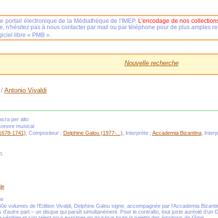
e portail électronique de la Médiathèque de l'IMEP.
L'encodage de nos collections
se, n'hésitez pas à nous contacter par mail ou par téléphone pour de plus amples 
iciel libre « PMB ».
Nouvelle recherche
/
Antonio Vivaldi
acra per alto
sonore musical
(1678-1741)
, Compositeur ;
Delphine Galou (1977-...)
, Interprète ;
Accademia Bizantina
, Inter
p.
le
ue
60e volumes de l’Edition Vivaldi, Delphine Galou signe, accompagnée par l’Accademia Bizantina
 d’autre part – un disque qui paraît simultanément. Pour le contralto, tout juste auréolé d’un 
e vénitien et son talent pour exprimer en musique toute la palette des émotions de l’âme.