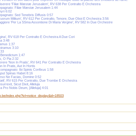
Miserere 'Filiæ Mæstæ Jerusalem', RV 638 Per Contralto E Orchestra
mpagnato: Filiæ Mæstæ Jerusalem 1:44
hyri 6:02
pagnato: Sed Tenebris Diffusis 0:57
orum Militum', RV 612 Per Contralto, Tenore, Due Oboi E Orchestra 3:56
ggiore 'Per La SSma Assontione Di Maria Vergine', RV 582 In Due Orchestre
gina', RV 618 Per Contralto E Orchestra A Due Cori
na 3:48
mamus 1:37
spiramus 3:10
:33
, Benedictum 1:47
s, O Pia 2:32
serere 'Non In Pratis', RV 641 Per Contralto E Orchestra
n In Pratis, Aut In Hortis
compagnato: Ibi Spinis Confixus 1:58
aput Spinas Habet 8:16
æso Ne Facias, Domine 0:52
Cœli', RV 615 Per Contralto, Due Trombe E Orchestra
urrexit, Sicut Dixit, Alleluja
ra Pro Nobis Deum, [Alleluja] 4:01
mep.be/index.php?lvl=notice_display&id=18503