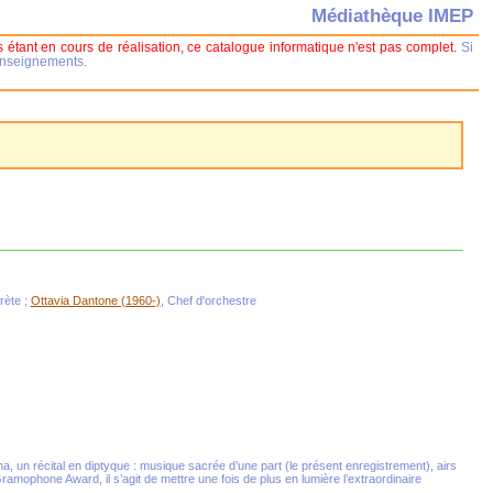
Médiathèque IMEP
 étant en cours de réalisation, ce catalogue informatique n'est pas complet.
Si
renseignements.
prète ;
Ottavia Dantone (1960-)
, Chef d'orchestre
, un récital en diptyque : musique sacrée d’une part (le présent enregistrement), airs
Gramophone Award, il s’agit de mettre une fois de plus en lumière l’extraordinaire