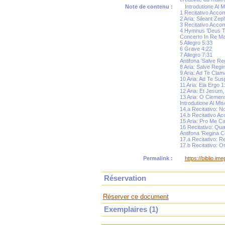
Note de contenu :
Introdutione Al 
1 Recitativo Acco
2 Aria: Sileant Zep
3 Recitativo Accom
4 Hymnus 'Deus Tu
Concerto In Re Ma
5 Allegro 5:33
6 Grave 4:22
7 Allegro 7:31
Antifona 'Salve Re
8 Aria: Salve Regi
9 Aria: Ad Te Cla
10 Aria: Ad Te Su
11 Aria: Eia Ergo 1
12 Aria: Et Jesum
13 Aria: O Clemen
Introdutione Al Mi
14.a Recitativo: No
14.b Recitativo Ac
15 Aria: Pro Me C
16 Recitativo: Qu
Antifona 'Regina 
17.a Recitativo: Res
17.b Recitativo: O
Permalink :
https://biblio.i
Réservation
Réserver ce document
Exemplaires (1)