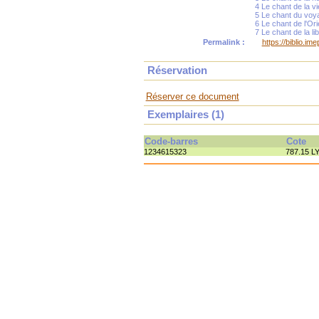
4 Le chant de la vi
5 Le chant du voy
6 Le chant de l'Ori
7 Le chant de la li
Permalink :
https://biblio.i
Réservation
Réserver ce document
Exemplaires (1)
Code-barres
Cote
1234615323
787.15 L