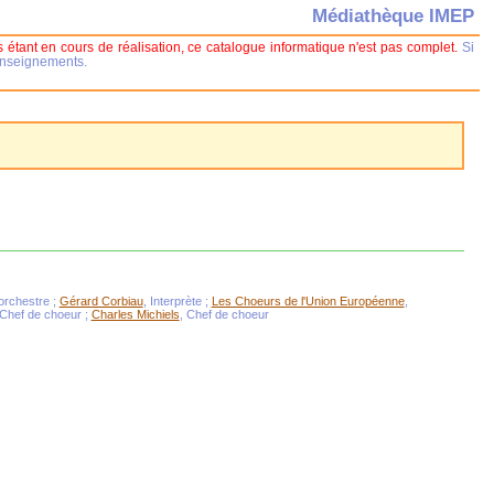
Médiathèque IMEP
 étant en cours de réalisation, ce catalogue informatique n'est pas complet.
Si
renseignements.
'orchestre ;
Gérard Corbiau
, Interprète ;
Les Choeurs de l'Union Européenne
,
 Chef de choeur ;
Charles Michiels
, Chef de choeur