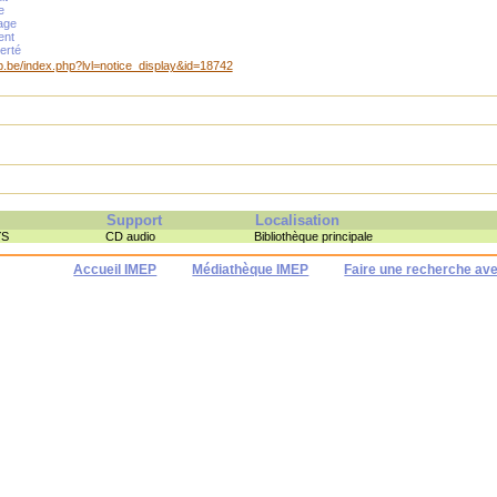
e
age
ent
berté
mep.be/index.php?lvl=notice_display&id=18742
Support
Localisation
YS
CD audio
Bibliothèque principale
Accueil IMEP
Médiathèque IMEP
Faire une recherche av