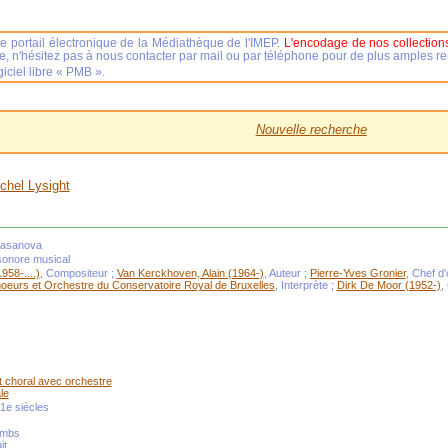
e portail électronique de la Médiathèque de l'IMEP.
L'encodage de nos collections
se, n'hésitez pas à nous contacter par mail ou par téléphone pour de plus amples 
iciel libre « PMB ».
Nouvelle recherche
chel Lysight
Casanova
sonore musical
958-....)
, Compositeur ;
Van Kerckhoven, Alain (1964-)
, Auteur ;
Pierre-Yves Gronier
, Chef d
oeurs et Orchestre du Conservatoire Royal de Bruxelles
, Interprète ;
Dirk De Moor (1952-)
,
t choral avec orchestre
le
1e siècles
ombs
it