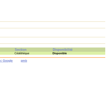
Section
Disponibilité
Cédéthèque
Disponible
ec Google
pmb