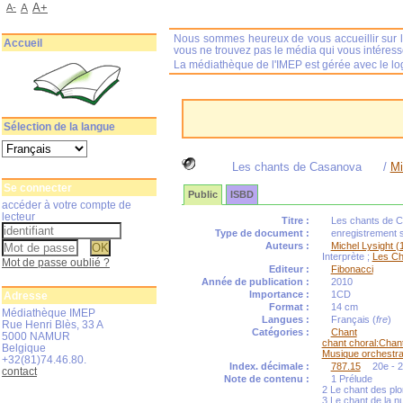
A+
A-
A
Nous sommes heureux de vous accueillir sur l
Accueil
vous ne trouvez pas le média qui vous intéres
La médiathèque de l'IMEP est gérée avec le log
Sélection de la langue
Les chants de Casanova
/
Mi
Se connecter
Public
ISBD
accéder à votre compte de
lecteur
Titre :
Les chants de 
Type de document :
enregistrement 
Auteurs :
Michel Lysight (1
Interprète ;
Les Ch
Mot de passe oublié ?
Editeur :
Fibonacci
Année de publication :
2010
Importance :
1CD
Adresse
Format :
14 cm
Médiathèque IMEP
Langues :
Français (
fre
)
Rue Henri Blès, 33 A
Catégories :
Chant
5000 NAMUR
chant choral:Chan
Belgique
Musique orchestra
+32(81)74.46.80.
Index. décimale :
787.15
20e - 2
contact
Note de contenu :
1 Prélude
2 Le chant des pl
3 Le chant de la nu