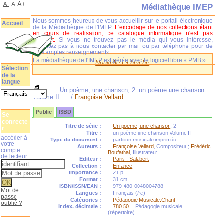
A+
A-
A
Médiathèque IMEP
Nous sommes heureux de vous accueillir sur le portail électronique
Accueil
de la Médiathèque de l'IMEP.
L'encodage de nos collections étant
en cours de réalisation, ce catalogue informatique n'est pas
complet.
Si vous ne trouvez pas le média qui vous intéresse,
n'hésitez pas à nous contacter par mail ou par téléphone pour de
plus amples renseignements.
La médiathèque de l'IMEP est gérée avec le logiciel libre « PMB ».
Nouvelle recherche
Sélection
de la
langue
Un poème, une chanson, 2. un poème une chanson
Volume II
/
Françoise Vellard
Public
ISBD
Se
connecte
Titre de série :
Un poème, une chanson
, 2
r
Titre :
un poème une chanson Volume II
accéder à
Type de document :
partition musicale imprimée
votre
Auteurs :
Françoise Vellard
, Compositeur ;
Frédéric
compte
Boufathal
, Illustrateur
de lecteur
Editeur :
Paris : Salabert
Collection :
Enfance
Importance :
21 p.
Format :
31 cm
ISBN/ISSN/EAN :
979-480-0048004788--
Mot de
Langues :
Français (
fre
)
passe
Catégories :
Pédagogie Musicale:Chant
oublié ?
Index. décimale :
780.50
Pédagogie musicale
(répertoire)