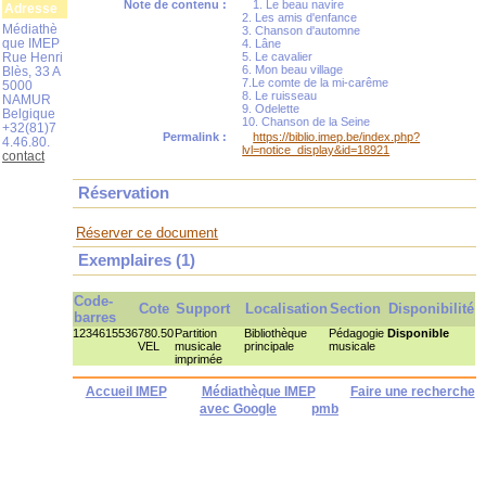
Note de contenu :
1. Le beau navire
Adresse
2. Les amis d'enfance
Médiathè
3. Chanson d'automne
que IMEP
4. Lâne
Rue Henri
5. Le cavalier
6. Mon beau village
Blès, 33 A
7.Le comte de la mi-carême
5000
8. Le ruisseau
NAMUR
9. Odelette
Belgique
10. Chanson de la Seine
+32(81)7
Permalink :
https://biblio.imep.be/index.php?
4.46.80.
lvl=notice_display&id=18921
contact
Réservation
Réserver ce document
Exemplaires (1)
Code-
Cote
Support
Localisation
Section
Disponibilité
barres
1234615536
780.50
Partition
Bibliothèque
Pédagogie
Disponible
VEL
musicale
principale
musicale
imprimée
Accueil IMEP
Médiathèque IMEP
Faire une recherche
avec Google
pmb