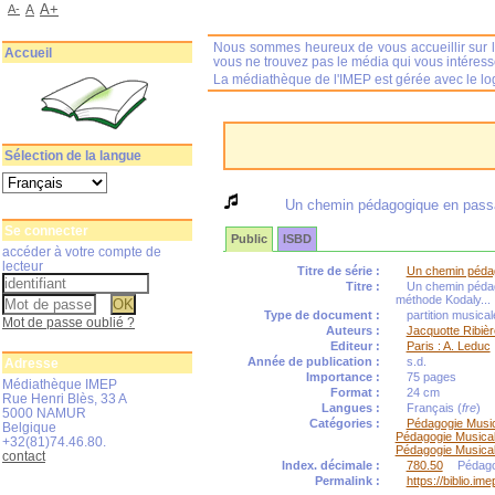
A+
A-
A
Nous sommes heureux de vous accueillir sur l
Accueil
vous ne trouvez pas le média qui vous intéres
La médiathèque de l'IMEP est gérée avec le log
Sélection de la langue
Un chemin pédagogique en passa
Se connecter
Public
ISBD
accéder à votre compte de
lecteur
Titre de série :
Un chemin pédag
Titre :
Un chemin pédago
méthode Kodaly...
Type de document :
partition musica
Mot de passe oublié ?
Auteurs :
Jacquotte Ribièr
Editeur :
Paris : A. Leduc
Année de publication :
s.d.
Adresse
Importance :
75 pages
Médiathèque IMEP
Format :
24 cm
Rue Henri Blès, 33 A
Langues :
Français (
fre
)
5000 NAMUR
Catégories :
Pédagogie Musi
Belgique
Pédagogie Musica
+32(81)74.46.80.
Pédagogie Musica
contact
Index. décimale :
780.50
Pédago
Permalink :
https://biblio.i