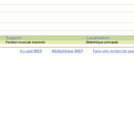
Support
Localisation
Partition musicale imprimée
Bibliothèque principale
Accueil IMEP
Médiathèque IMEP
Faire une recherche av