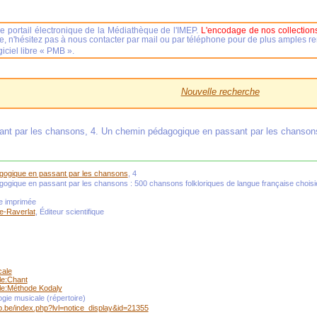
e portail électronique de la Médiathèque de l'IMEP.
L'encodage de nos collections
se, n'hésitez pas à nous contacter par mail ou par téléphone pour de plus amples 
iciel libre « PMB ».
Nouvelle recherche
nt par les chansons, 4. Un chemin pédagogique en passant par les chanson
ogique en passant par les chansons
, 4
gique en passant par les chansons : 500 chansons folkloriques de langue française choisie
le imprimée
e-Raverlat
, Éditeur scientifique
cale
le:Chant
le:Méthode Kodaly
gie musicale (répertoire)
mep.be/index.php?lvl=notice_display&id=21355