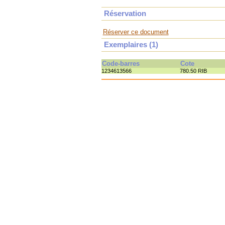
Réservation
Réserver ce document
Exemplaires (1)
Code-barres
Cote
1234613566
780.50 RIB