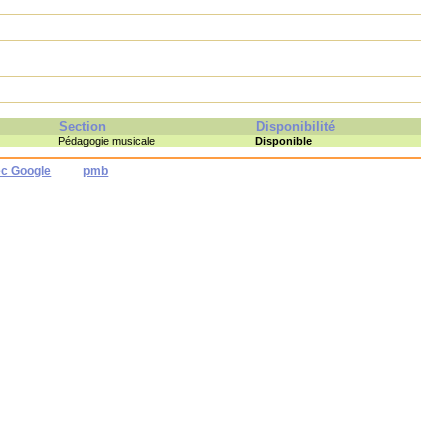
Section
Disponibilité
Pédagogie musicale
Disponible
ec Google
pmb