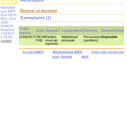
Réservation
Adresse
Médiathè
Réserver ce document
que IMEP
Rue Henri
Exemplaires (1)
Blès, 33 A
5000
NAMUR
Code-
Belgique
Cote
Support
Localisation
Section
Disponibilité
barres
+32(81)7
4.46.80.
1234618171
780.69
Partition
Bibliothèque
Percussions
Disponible
CAB
musicale
principale
(partitions)
contact
imprimée
Accueil IMEP
Médiathèque IMEP
Faire une recherche
avec Google
pmb