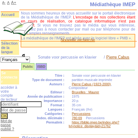
A+
A-
A
Médiathèque IMEP
Nous sommes heureux de vous accueillir sur le portail électronique
Accueil
de la Médiathèque de l'IMEP.
L'encodage de nos collections étant
en cours de réalisation, ce catalogue informatique n'est pas
complet.
Si vous ne trouvez pas le média qui vous intéresse,
n'hésitez pas à nous contacter par mail ou par téléphone pour de
plus amples renseignements.
La médiathèque de l'IMEP est gérée avec le logiciel libre « PMB ».
Nouvelle recherche
Sélection
de la
langue
Sonate voor percussie en klavier
/
Pierre Cabus
Public
ISBD
Se
Titre :
Sonate voor percussie en klavier
connecte
Type de document :
partition musicale imprimée
r
Auteurs :
Pierre Cabus (1923-2000)
,
accéder à
Compositeur
votre
Editeur :
Bruxelles : Maurer
compte
Année de publication :
1975
de lecteur
Importance :
20 p.
Format :
35 cm
Langues :
Français (
fre
)
Catégories :
Percussions
Index. décimale :
780.69
Percussions
Mot de
Permalink :
https://biblio.imep.be/index.php?
passe
lvl=notice_display&id=21762
oublié ?