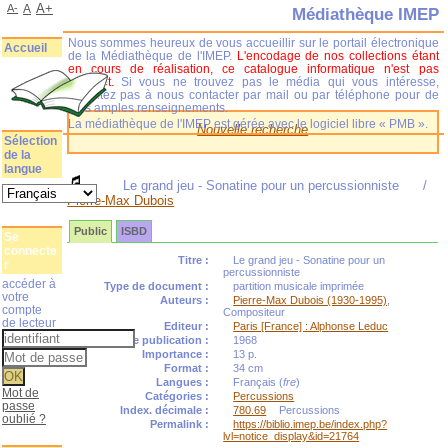
A+
A-
A
Médiathèque IMEP
Nous sommes heureux de vous accueillir sur le portail électronique
Accueil
de la Médiathèque de l'IMEP.
L'encodage de nos collections étant
en cours de réalisation, ce catalogue informatique n'est pas
complet.
Si vous ne trouvez pas le média qui vous intéresse,
n'hésitez pas à nous contacter par mail ou par téléphone pour de
plus amples renseignements.
La médiathèque de l'IMEP est gérée avec le logiciel libre « PMB ».
Nouvelle recherche
Sélection
de la
langue
Le grand jeu - Sonatine pour un percussionniste
/
Pierre-Max Dubois
Public
ISBD
Se
connecte
Titre :
Le grand jeu - Sonatine pour un
r
percussionniste
accéder à
Type de document :
partition musicale imprimée
votre
Auteurs :
Pierre-Max Dubois (1930-1995)
,
compte
Compositeur
de lecteur
Editeur :
Paris [France] : Alphonse Leduc
Année de publication :
1968
Importance :
13 p.
Format :
34 cm
Langues :
Français (
fre
)
Mot de
Catégories :
Percussions
passe
Index. décimale :
780.69
Percussions
oublié ?
Permalink :
https://biblio.imep.be/index.php?
lvl=notice_display&id=21764