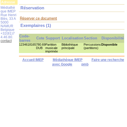
Adresse
Médiathè
Réservation
que IMEP
Rue Henri
Réserver ce document
Blès, 33 A
5000
Exemplaires (1)
NAMUR
Belgique
+32(81)7
Code-
4.46.80.
Cote
Support
Localisation
Section
Disponibilité
barres
contact
1234618165
780.69
Partition
Bibliothèque
Percussions
Disponible
DUB
musicale
principale
(partitions)
imprimée
Accueil IMEP
Médiathèque IMEP
Faire une recherche
avec Google
pmb