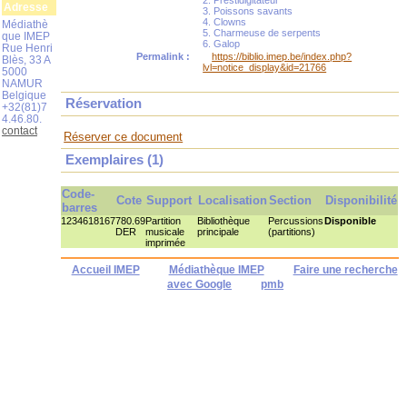
2. Prestidigitateur
Adresse
3. Poissons savants
4. Clowns
Médiathè
5. Charmeuse de serpents
que IMEP
6. Galop
Rue Henri
Permalink :
https://biblio.imep.be/index.php?
Blès, 33 A
lvl=notice_display&id=21766
5000
NAMUR
Belgique
Réservation
+32(81)7
4.46.80.
contact
Réserver ce document
Exemplaires (1)
Code-
Cote
Support
Localisation
Section
Disponibilité
barres
1234618167
780.69
Partition
Bibliothèque
Percussions
Disponible
DER
musicale
principale
(partitions)
imprimée
Accueil IMEP
Médiathèque IMEP
Faire une recherche
avec Google
pmb