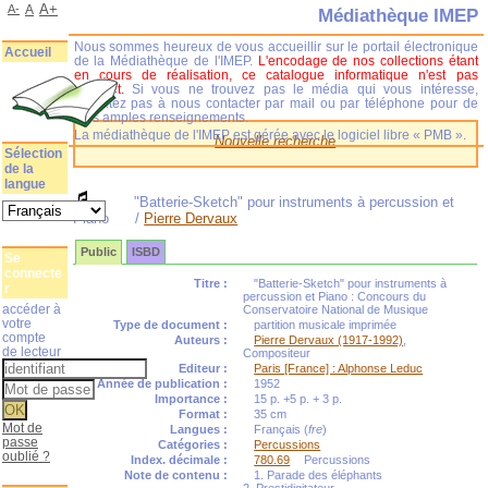
A+
A-
A
Médiathèque IMEP
Nous sommes heureux de vous accueillir sur le portail électronique
Accueil
de la Médiathèque de l'IMEP.
L'encodage de nos collections étant
en cours de réalisation, ce catalogue informatique n'est pas
complet.
Si vous ne trouvez pas le média qui vous intéresse,
n'hésitez pas à nous contacter par mail ou par téléphone pour de
plus amples renseignements.
La médiathèque de l'IMEP est gérée avec le logiciel libre « PMB ».
Nouvelle recherche
Sélection
de la
langue
"Batterie-Sketch" pour instruments à percussion et
Piano
/
Pierre Dervaux
Public
ISBD
Se
connecte
Titre :
"Batterie-Sketch" pour instruments à
r
percussion et Piano : Concours du
accéder à
Conservatoire National de Musique
votre
Type de document :
partition musicale imprimée
compte
Auteurs :
Pierre Dervaux (1917-1992)
,
de lecteur
Compositeur
Editeur :
Paris [France] : Alphonse Leduc
Année de publication :
1952
Importance :
15 p. +5 p. + 3 p.
Format :
35 cm
Mot de
Langues :
Français (
fre
)
passe
Catégories :
Percussions
oublié ?
Index. décimale :
780.69
Percussions
Note de contenu :
1. Parade des éléphants