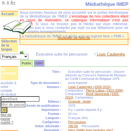
A+
A-
A
Médiathèque IMEP
Nous sommes heureux de vous accueillir sur le portail électronique
Accueil
de la Médiathèque de l'IMEP.
L'encodage de nos collections étant
en cours de réalisation, ce catalogue informatique n'est pas
complet.
Si vous ne trouvez pas le média qui vous intéresse,
n'hésitez pas à nous contacter par mail ou par téléphone pour de
plus amples renseignements.
La médiathèque de l'IMEP est gérée avec le logiciel libre « PMB ».
Nouvelle recherche
Sélection
de la
langue
Executive suite for percussion
/
Louis Cauberghs
Public
ISBD
Se
Titre :
Executive suite for percussion : Oeuvre
connecte
imposée au Concours National de Musique
r
du Crédit Communal de Belgique 1978
accéder à
Type de document :
texte imprimé
votre
Auteurs :
Louis Cauberghs (1928-2015)
,
compte
Compositeur ;
Pierre Cabus (1923-2000)
,
Compositeur ;
René Vanstreels (1925-
de lecteur
2010)
, Compositeur
Editeur :
Ostende : Andel
Année de publication :
1978
Importance :
9 p.+ partie séparée 8 p.
Format :
32 cm
Mot de
Langues :
Français (
fre
)
passe
Catégories :
Percussions
oublié ?
Index. décimale :
780.69
Percussions
Permalink :
https://biblio.imep.be/index.php?