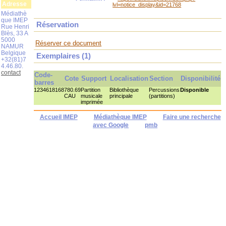
Adresse
lvl=notice_display&id=21768
Médiathè
que IMEP
Réservation
Rue Henri
Blès, 33 A
5000
Réserver ce document
NAMUR
Belgique
Exemplaires (1)
+32(81)7
4.46.80.
contact
Code-
Cote
Support
Localisation
Section
Disponibilité
barres
1234618168
780.69
Partition
Bibliothèque
Percussions
Disponible
CAU
musicale
principale
(partitions)
imprimée
Accueil IMEP
Médiathèque IMEP
Faire une recherche
avec Google
pmb