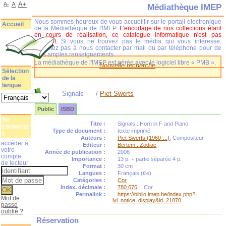
A+
A-
A
Médiathèque IMEP
Nous sommes heureux de vous accueillir sur le portail électronique
Accueil
de la Médiathèque de l'IMEP.
L'encodage de nos collections étant
en cours de réalisation, ce catalogue informatique n'est pas
complet.
Si vous ne trouvez pas le média qui vous intéresse,
n'hésitez pas à nous contacter par mail ou par téléphone pour de
plus amples renseignements.
La médiathèque de l'IMEP est gérée avec le logiciel libre « PMB ».
Nouvelle recherche
Sélection
de la
langue
Signals
/
Piet Swerts
Public
ISBD
Se
Titre :
Signals : Horn in F and Piano
connecte
Type de document :
texte imprimé
r
Auteurs :
Piet Swerts (1960-...)
, Compositeur
accéder à
Editeur :
Bertem : Zodiac
votre
Année de publication :
2006
compte
Importance :
13 p. + partie séparée 4 p.
de lecteur
Format :
30 cm
Langues :
Français (
fre
)
Catégories :
Cor
Index. décimale :
780.676
Cor
Permalink :
https://biblio.imep.be/index.php?
Mot de
lvl=notice_display&id=21870
passe
oublié ?
Réservation