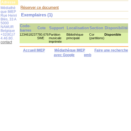
Adresse
Réserver ce document
Médiathè
que IMEP
Exemplaires (1)
Rue Henri
Blès, 33 A
5000
Code-
NAMUR
Cote
Support
Localisation
Section
Disponibilité
barres
Belgique
+32(81)7
1234618237
780.676
Partition
Bibliothèque
Cor
Disponible
4.46.80.
SWE
musicale
principale
(partitions)
imprimée
contact
Accueil IMEP
Médiathèque IMEP
Faire une recherche
avec Google
pmb