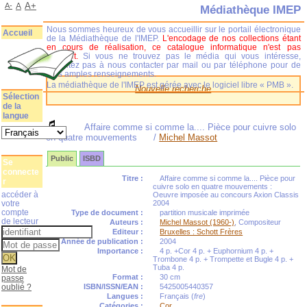
A+
A-
A
Médiathèque IMEP
Nous sommes heureux de vous accueillir sur le portail électronique
Accueil
de la Médiathèque de l'IMEP.
L'encodage de nos collections étant
en cours de réalisation, ce catalogue informatique n'est pas
complet.
Si vous ne trouvez pas le média qui vous intéresse,
n'hésitez pas à nous contacter par mail ou par téléphone pour de
plus amples renseignements.
La médiathèque de l'IMEP est gérée avec le logiciel libre « PMB ».
Nouvelle recherche
Sélection
de la
langue
Affaire comme si comme la.... Pièce pour cuivre solo
en quatre mouvements
/
Michel Massot
Public
ISBD
Se
connecte
Titre :
Affaire comme si comme la.... Pièce pour
r
cuivre solo en quatre mouvements :
accéder à
Oeuvre imposée au concours Axion Classis
votre
2004
compte
Type de document :
partition musicale imprimée
de lecteur
Auteurs :
Michel Massot (1960-)
, Compositeur
Editeur :
Bruxelles : Schott Frères
Année de publication :
2004
Importance :
4 p. +Cor 4 p. + Euphornium 4 p. +
Trombone 4 p. + Trompette et Bugle 4 p. +
Tuba 4 p.
Mot de
Format :
30 cm
passe
oublié ?
ISBN/ISSN/EAN :
5425005440357
Langues :
Français (
fre
)
Catégories :
Cor