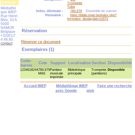
Adresse
Trompette
Tuba
Médiathè
Index. décimale :
780.679
Ensemble de cuivres
que IMEP
Permalink :
https://biblio.imep.be/index.php?
Rue Henri
lvl=notice_display&id=21872
Blès, 33 A
5000
NAMUR
Réservation
Belgique
+32(81)7
4.46.80.
Réserver ce document
contact
Exemplaires (1)
Code-
Cote
Support
Localisation
Section
Disponibilité
barres
1234618244
780.679
Partition
Bibliothèque
Trompette
Disponible
MAS
musicale
principale
(partitions)
imprimée
Accueil IMEP
Médiathèque IMEP
Faire une recherche
avec Google
pmb