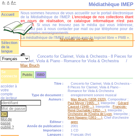
A+
A-
A
Médiathèque IMEP
Nous sommes heureux de vous accueillir sur le portail électronique
Accueil
de la Médiathèque de l'IMEP.
L'encodage de nos collections étant
en cours de réalisation, ce catalogue informatique n'est pas
complet.
Si vous ne trouvez pas le média qui vous intéresse,
n'hésitez pas à nous contacter par mail ou par téléphone pour de
plus amples renseignements.
La médiathèque de l'IMEP est gérée avec le logiciel libre « PMB ».
Nouvelle recherche
Sélection
de la
langue
Concerto for Clarinet, Viola & Orchestra - 8 Pieces for
Clarinet, Viola & Piano - Romance for Viola & Orchestra
/
Max Bruch
Se
Public
ISBD
connecte
r
Titre :
Concerto for Clarinet, Viola & Orchestra -
accéder à
8 Pieces for Clarinet, Viola & Piano -
votre
Romance for Viola & Orchestra
compte
Type de document :
enregistrement sonore musical
de lecteur
Auteurs :
Max Bruch (1838-1920)
, Compositeur ;
Paul Meyer (1965-...)
, Interprète ;
Gérard
Caussé (1948-...)
, Interprète ;
François-
René Duchable (1952-....)
, Interprète ;
Orchestre de l'Opéra de Lyon
, Interprète ;
Kent Nagano (1951-....)
, Chef d'orchestre
Mot de
Editeur :
apex
passe
Année de publication :
2001
oublié ?
Importance :
1 CD
Langues :
Français (
fre
)