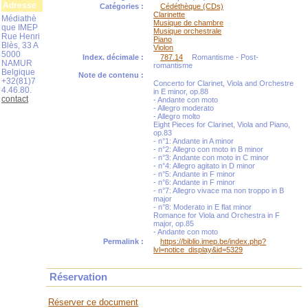
Adresse
Catégories :
Cédéthèque (CDs)
Clarinette
Médiathè
Musique de chambre
que IMEP
Musique orchestrale
Rue Henri
Piano
Blès, 33 A
Violon
5000
Index. décimale :
787.14
Romantisme - Post-
NAMUR
romantisme
Belgique
Note de contenu :
+32(81)7
Concerto for Clarinet, Viola and Orchestre
4.46.80.
in E minor, op.88
contact
- Andante con moto
- Allegro moderato
- Allegro molto
Eight Pieces for Clarinet, Viola and Piano,
op.83
- n°1: Andante in A minor
- n°2: Allegro con moto in B minor
- n°3: Andante con moto in C minor
- n°4: Allegro agitato in D minor
- n°5: Andante in F minor
- n°6: Andante in F minor
- n°7: Allegro vivace ma non troppo in B
major
- n°8: Moderato in E flat minor
Romance for Viola and Orchestra in F
major, op.85
- Andante con moto
Permalink :
https://biblio.imep.be/index.php?
lvl=notice_display&id=5329
Réservation
Réserver ce document