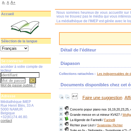
A+
A-
A
Nous sommes heureux de vous accueillir sur l
Accueil
vous ne trouvez pas le média qui vous intéres
La médiathèque de l'IMEP est gérée avec le log
Sélection de la langue
Détail de l'éditeur
Se connecter
Diapason
accéder à votre compte de
lecteur
Collections rattachées :
Les indispensables de 
Documents disponibles chez cet éd
Mot de passe oublié ?
Adresse
Faire une suggestion
Aff
Médiathèque IMEP
Rue Henri Blès, 33 A
5000 NAMUR
Concerto popur piano nos 16,19,20,23,25, 
Belgique
Grande messe en ut mineur KV427
/
Wolfg
+32(81)74.46.80.
La légende de Farinelli
/
Farinelli
contact
Richter joue Liszt
/
Sviatoslav Richter
Suite en fa - Sinfonietta - Symphonie n°3