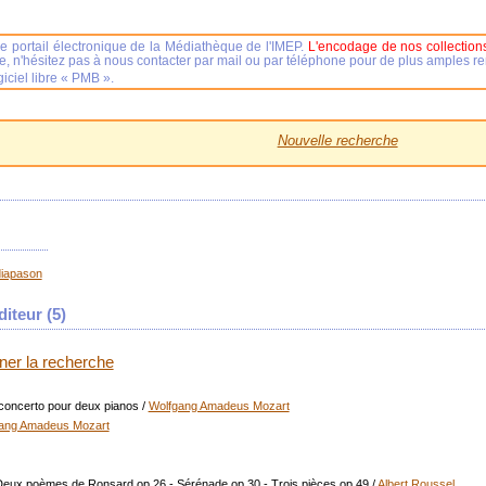
e portail électronique de la Médiathèque de l'IMEP.
L'encodage de nos collections
se, n'hésitez pas à nous contacter par mail ou par téléphone pour de plus amples 
iciel libre « PMB ».
Nouvelle recherche
diapason
iteur (
5
)
iner la recherche
concerto pour deux pianos
/
Wolfgang Amadeus Mozart
ang Amadeus Mozart
 - Deux poèmes de Ronsard op.26 - Sérénade op.30 - Trois pièces op.49
/
Albert Roussel