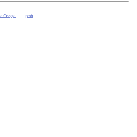
ec Google
pmb