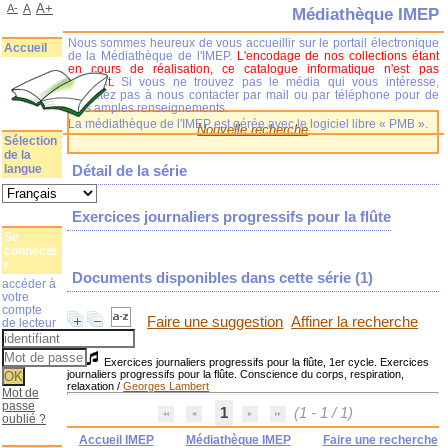
A+
A-
A
Médiathèque IMEP
Nous sommes heureux de vous accueillir sur le portail électronique
Accueil
de la Médiathèque de l'IMEP.
L'encodage de nos collections étant
en cours de réalisation, ce catalogue informatique n'est pas
complet.
Si vous ne trouvez pas le média qui vous intéresse,
n'hésitez pas à nous contacter par mail ou par téléphone pour de
plus amples renseignements.
La médiathèque de l'IMEP est gérée avec le logiciel libre « PMB ».
Nouvelle recherche
Sélection
de la
langue
Détail de la série
Exercices journaliers progressifs pour la flûte
Se
connecte
r
Documents disponibles dans cette série (
1
)
accéder à
votre
compte
Faire une suggestion
Affiner la recherche
de lecteur
Exercices journaliers progressifs pour la flûte, 1er cycle. Exercices
journaliers progressifs pour la flûte. Conscience du corps, respiration,
relaxation
/
Georges Lambert
Mot de
passe
1
(1 - 1 / 1)
oublié ?
Accueil IMEP
Médiathèque IMEP
Faire une recherche