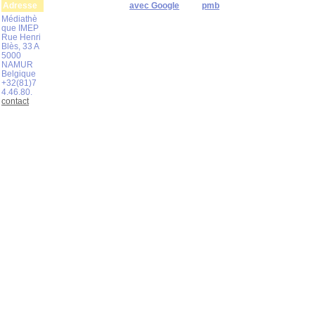
Adresse
avec Google
pmb
Médiathè
que IMEP
Rue Henri
Blès, 33 A
5000
NAMUR
Belgique
+32(81)7
4.46.80.
contact