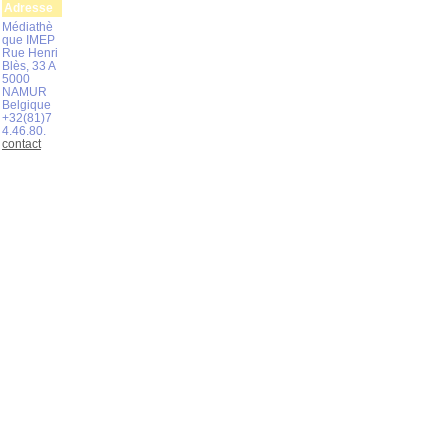
Adresse
Médiathè
que IMEP
Rue Henri
Blès, 33 A
5000
NAMUR
Belgique
+32(81)7
4.46.80.
contact