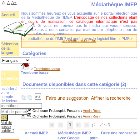
A+
A-
A
Médiathèque IMEP
Nous sommes heureux de vous accueillir sur le portail électronique
Accueil
de la Médiathèque de l'IMEP.
L'encodage de nos collections étant
en cours de réalisation, ce catalogue informatique n'est pas
complet.
Si vous ne trouvez pas le média qui vous intéresse,
n'hésitez pas à nous contacter par mail ou par téléphone pour de
plus amples renseignements.
La médiathèque de l'IMEP est gérée avec le logiciel libre « PMB ».
Nouvelle recherche
Sélection
de la
langue
Catégories
>
Trombone basse
Trombone basse
Se
connecte
r
Documents disponibles dans cette catégorie (
2
)
accéder à
votre
compte
Faire une suggestion
Affiner la recherche
de lecteur
Orchester Probespiel. Posaune
/
Armin Rosin
Orchester Probespiel. Posaune
/
Armin Rosin
Mot de
1
(1 - 2 / 2)
passe
oublié ?
Accueil IMEP
Médiathèque IMEP
Faire une recherche
avec Google
pmb