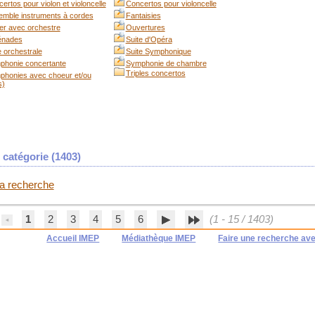
ertos pour violon et violoncelle
Concertos pour violoncelle
mble instruments à cordes
Fantaisies
er avec orchestre
Ouvertures
énades
Suite d'Opéra
e orchestrale
Suite Symphonique
phonie concertante
Symphonie de chambre
Triples concertos
phonies avec choeur et/ou
s)
catégorie (
1403
)
 la recherche
1
2
3
4
5
6
(1 - 15 / 1403)
Accueil IMEP
Médiathèque IMEP
Faire une recherche av