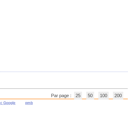
Par page :
25
50
100
200
ec Google
pmb