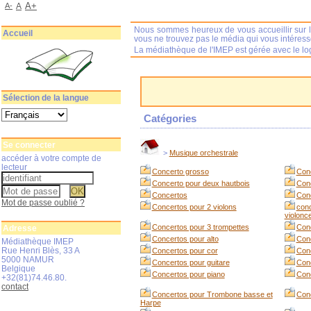
A+
A-
A
Nous sommes heureux de vous accueillir sur l
Accueil
vous ne trouvez pas le média qui vous intéres
La médiathèque de l'IMEP est gérée avec le log
Sélection de la langue
Catégories
Se connecter
>
Musique orchestrale
accéder à votre compte de
lecteur
Concerto grosso
Conc
Concerto pour deux hautbois
Conc
Concertos
Conc
Mot de passe oublié ?
Concertos pour 2 violons
conc
violonce
Concertos pour 3 trompettes
Conc
Adresse
Concertos pour alto
Con
Médiathèque IMEP
Rue Henri Blès, 33 A
Concertos pour cor
Conc
5000 NAMUR
Concertos pour guitare
Conc
Belgique
Concertos pour piano
Con
+32(81)74.46.80.
contact
Concertos pour Trombone basse et
Conc
Harpe