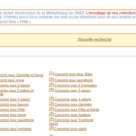
e portail électronique de la Médiathèque de l'IMEP.
L'encodage de nos collections
se, n'hésitez pas à nous contacter par mail ou par téléphone pour de plus amples 
iciel libre « PMB ».
Nouvelle recherche
Concerto pour deux flûtes
erto pour Clarinette et Harpe
erto pour orgue
Concerto pour saxophone
ertos pour 2 pianos
Concertos pour 2 trompettes
ertos pour 2 violons et
Concertos pour 3 pianos
lle
ertos pour 4 pianos
Concertos pour 4 violons
certos pour basson
Concertos pour clarinette
ertos pour Flûte
Concertos pour Flûte et Harpe
ertos pour harpe
Concertos pour hautbois
certos pour saxophone
Concertos pour Trombone
basse
ertos pour trompette
Concertos pour violon