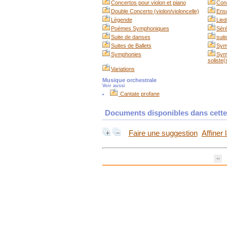
Concertos pour violon et piano
Conc
Double Concerto (violon/violoncelle)
Ense
Légende
Lied
Poèmes Symphoniques
Sér
Suite de danses
suit
Suites de Ballets
Sym
Symphonies
Sym
soliste(
Variations
Musique orchestrale
Voir aussi
Cantate profane
Documents disponibles dans cette 
Faire une suggestion
Affiner