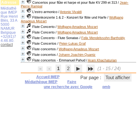
Adresse
Concertos pour flûte et harpe et pour flute KV 299 et 313
/
Jean-
Pierre Rampal
Médiathè
L'estro armonico
/
Antonio Vivaldi
que IMEP
Rue Henri
Flötenkonzerte 1 & 2 - Konzert für flöte und Harfe
/
Wolfgang
Blès, 33 A
Amadeus Mozart
5000
Flute Concerto
/
Wolfgang Amadeus Mozart
NAMUR
Belgique
Flute Concerto
/
Wolfgang Amadeus Mozart
+32(81)7
Flute Concerto - Flute Sonatas
/
Felix Mendelssohn-Bartholdy
4.46.80.
Flute Concertos
/
Peter-Lukas Graf
contact
Flute concertos
/
Wolfgang Amadeus Mozart
Flute concertos
/
Johann Joachim Quantz
Flute concertos - Emmanuel Pahud
/
Aram Khachaturian
1
2
(1 - 15 / 24)
Accueil IMEP
Par page :
Tout afficher
Médiathèque IMEP
Faire
une recherche avec Google
pmb