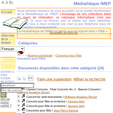
A+
A-
A
Médiathèque IMEP
Nous sommes heureux de vous accueillir sur le portail électronique
Accueil
de la Médiathèque de l'IMEP.
L'encodage de nos collections étant
en cours de réalisation, ce catalogue informatique n'est pas
complet.
Si vous ne trouvez pas le média qui vous intéresse,
n'hésitez pas à nous contacter par mail ou par téléphone pour de
plus amples renseignements.
La médiathèque de l'IMEP est gérée avec le logiciel libre « PMB ».
Nouvelle recherche
Sélection
de la
langue
Catégories
>
Musique orchestrale
>
Concertos pour Flûte
Concertos pour Flûte
Se
connecte
r
Documents disponibles dans cette catégorie (
24
)
accéder à
votre
compte
Faire une suggestion
Affiner la recherche
de lecteur
Clarinet Concerto - Flute Concerto No. 2 - Basson Concerto
/
Wolfgang Amadeus Mozart
Concerti for wind instruments
/
Wolfgang Amadeus Mozart
Mot de
Concerto pour flûte et orchestre
/
Jacques Ibert
passe
oublié ?
Concerto pour flûte et orchestre
/
Jacques Ibert
Concertos pour flûte
/
Jean-Pierre Rampal