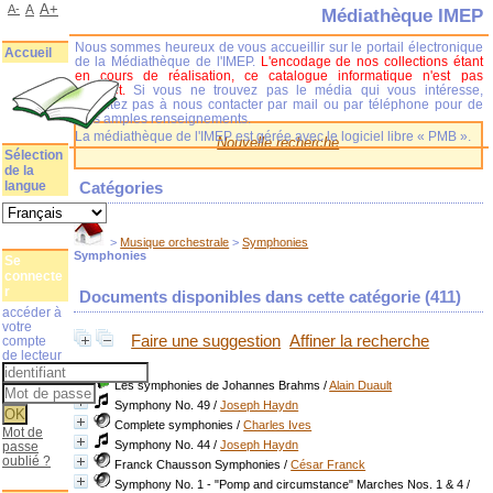
A+
A-
A
Médiathèque IMEP
Nous sommes heureux de vous accueillir sur le portail électronique
Accueil
de la Médiathèque de l'IMEP.
L'encodage de nos collections étant
en cours de réalisation, ce catalogue informatique n'est pas
complet.
Si vous ne trouvez pas le média qui vous intéresse,
n'hésitez pas à nous contacter par mail ou par téléphone pour de
plus amples renseignements.
La médiathèque de l'IMEP est gérée avec le logiciel libre « PMB ».
Nouvelle recherche
Sélection
de la
langue
Catégories
>
Musique orchestrale
>
Symphonies
Symphonies
Se
connecte
r
Documents disponibles dans cette catégorie (
411
)
accéder à
votre
Faire une suggestion
Affiner la recherche
compte
de lecteur
Les symphonies de Johannes Brahms
/
Alain Duault
Symphony No. 49
/
Joseph Haydn
Complete symphonies
/
Charles Ives
Mot de
Symphony No. 44
/
Joseph Haydn
passe
oublié ?
Franck Chausson Symphonies
/
César Franck
Symphony No. 1 - "Pomp and circumstance" Marches Nos. 1 & 4
/