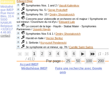
Edward Elgar
Adresse
Symphonies Nos. 1 and 2
/
Vassili Kalinnikov
Médiathè
que IMEP
Symphony No. 5
/
Serge Prokofieff
Rue Henri
Symphony No. 13
/
Dmitry Shostakovich
Blès, 33 A
Concerto pour violoncelle et orchestre en ré majeur / Symphonie en
5000
sol mineur / Ouverture du roi d'ys
/
Edouard Lalo
NAMUR
Belgique
Le concert de la loge - Haydn - Stabat Mater - Symphonies
+32(81)7
Parisiennes
/
Joseph Haydn
4.46.80.
Symphonies Nos 5 & 1
/
Dmitry Shostakovich
contact
Harold en Italie
/
Hector Berlioz
3. Sinfonie
/
Krzysztof Penderecki
3e symphonie en ut mineur, op. 78
/
Camille Saint-Saëns
1
2
3
4
5
6
(1 - 15
/ 411)
Par page :
25
50
100
200
Accueil IMEP
Médiathèque IMEP
Faire une recherche avec Google
pmb