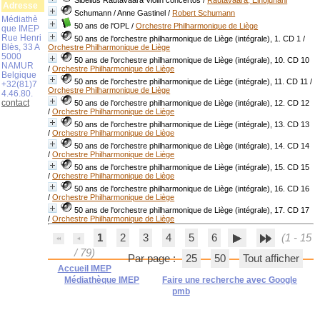
Sibelius Rautavaara Violin concertos
/
Rautavaara, Einojuhani
Adresse
Schumann / Anne Gastinel
/
Robert Schumann
Médiathè
50 ans de l'OPL
/
Orchestre Philharmonique de Liège
que IMEP
Rue Henri
50 ans de l'orchestre philharmonique de Liège (intégrale), 1. CD 1
/
Blès, 33 A
Orchestre Philharmonique de Liège
5000
50 ans de l'orchestre philharmonique de Liège (intégrale), 10. CD 10
NAMUR
/
Orchestre Philharmonique de Liège
Belgique
50 ans de l'orchestre philharmonique de Liège (intégrale), 11. CD 11
/
+32(81)7
Orchestre Philharmonique de Liège
4.46.80.
contact
50 ans de l'orchestre philharmonique de Liège (intégrale), 12. CD 12
/
Orchestre Philharmonique de Liège
50 ans de l'orchestre philharmonique de Liège (intégrale), 13. CD 13
/
Orchestre Philharmonique de Liège
50 ans de l'orchestre philharmonique de Liège (intégrale), 14. CD 14
/
Orchestre Philharmonique de Liège
50 ans de l'orchestre philharmonique de Liège (intégrale), 15. CD 15
/
Orchestre Philharmonique de Liège
50 ans de l'orchestre philharmonique de Liège (intégrale), 16. CD 16
/
Orchestre Philharmonique de Liège
50 ans de l'orchestre philharmonique de Liège (intégrale), 17. CD 17
/
Orchestre Philharmonique de Liège
1
2
3
4
5
6
(1 - 15
/ 79)
Par page :
25
50
Tout afficher
Accueil IMEP
Médiathèque IMEP
Faire une recherche avec Google
pmb