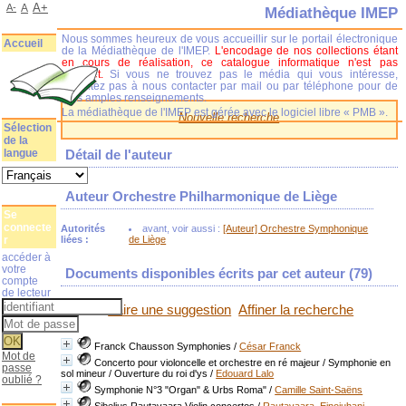
A+
A-
A
Médiathèque IMEP
Nous sommes heureux de vous accueillir sur le portail électronique
Accueil
de la Médiathèque de l'IMEP.
L'encodage de nos collections étant
en cours de réalisation, ce catalogue informatique n'est pas
complet.
Si vous ne trouvez pas le média qui vous intéresse,
n'hésitez pas à nous contacter par mail ou par téléphone pour de
plus amples renseignements.
La médiathèque de l'IMEP est gérée avec le logiciel libre « PMB ».
Nouvelle recherche
Sélection
de la
langue
Détail de l'auteur
Auteur Orchestre Philharmonique de Liège
Se
connecte
Autorités
avant, voir aussi :
[Auteur] Orchestre Symphonique
r
liées :
de Liège
accéder à
votre
Documents disponibles écrits par cet auteur (
79
)
compte
de lecteur
Faire une suggestion
Affiner la recherche
Franck Chausson Symphonies
/
César Franck
Mot de
Concerto pour violoncelle et orchestre en ré majeur / Symphonie en
passe
sol mineur / Ouverture du roi d'ys
/
Edouard Lalo
oublié ?
Symphonie N°3 "Organ" & Urbs Roma"
/
Camille Saint-Saëns