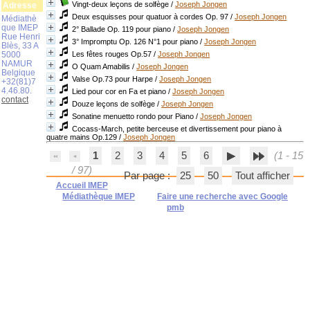
Vingt-deux leçons de solfège
/
Joseph Jongen
Adresse
Deux esquisses pour quatuor à cordes Op. 97
/
Joseph Jongen
Médiathè
que IMEP
2° Ballade Op. 119 pour piano
/
Joseph Jongen
Rue Henri
3° Impromptu Op. 126 N°1 pour piano
/
Joseph Jongen
Blès, 33 A
5000
Les fêtes rouges Op.57
/
Joseph Jongen
NAMUR
O Quam Amabilis
/
Joseph Jongen
Belgique
Valse Op.73 pour Harpe
/
Joseph Jongen
+32(81)7
4.46.80.
Lied pour cor en Fa et piano
/
Joseph Jongen
contact
Douze leçons de solfège
/
Joseph Jongen
Sonatine menuetto rondo pour Piano
/
Joseph Jongen
Cocass-March, petite berceuse et divertissement pour piano à
quatre mains Op.129
/
Joseph Jongen
1
2
3
4
5
6
(1 - 15
/ 97)
Par page :
25
50
Tout afficher
Accueil IMEP
Médiathèque IMEP
Faire une recherche avec Google
pmb