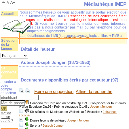
A+
A-
A
Médiathèque IMEP
Nous sommes heureux de vous accueillir sur le portail électronique
Accueil
de la Médiathèque de l'IMEP.
L'encodage de nos collections étant
en cours de réalisation, ce catalogue informatique n'est pas
complet.
Si vous ne trouvez pas le média qui vous intéresse,
n'hésitez pas à nous contacter par mail ou par téléphone pour de
plus amples renseignements.
La médiathèque de l'IMEP est gérée avec le logiciel libre « PMB ».
Nouvelle recherche
Sélection
de la
langue
Détail de l'auteur
Auteur Joseph Jongen (1873-1953)
Se
connecte
r
Documents disponibles écrits par cet auteur (
97
)
accéder à
votre
compte
Faire une suggestion
Affiner la recherche
de lecteur
Concerto for Harp and orchestra Op.129 - Two pieces for four Violas
Harpe Esquisse Op.96 - Poëme elegiaque Op.48
/
Joseph Jongen
Six siècles de Musiques en Wallonie et à Bruxelles
/
Johannes
Mot de
Ciconia
passe
oublié ?
Douze leçons de solfège
/
Joseph Jongen
Serena
/
Joseph Jongen