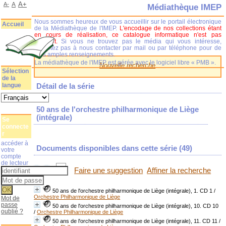
A+
A-
A
Médiathèque IMEP
Nous sommes heureux de vous accueillir sur le portail électronique
Accueil
de la Médiathèque de l'IMEP.
L'encodage de nos collections étant
en cours de réalisation, ce catalogue informatique n'est pas
complet.
Si vous ne trouvez pas le média qui vous intéresse,
n'hésitez pas à nous contacter par mail ou par téléphone pour de
plus amples renseignements.
La médiathèque de l'IMEP est gérée avec le logiciel libre « PMB ».
Nouvelle recherche
Sélection
de la
langue
Détail de la série
50 ans de l'orchestre philharmonique de Liège
(intégrale)
Se
connecte
r
accéder à
Documents disponibles dans cette série (
49
)
votre
compte
de lecteur
Faire une suggestion
Affiner la recherche
50 ans de l'orchestre philharmonique de Liège (intégrale), 1. CD 1
/
Orchestre Philharmonique de Liège
Mot de
passe
50 ans de l'orchestre philharmonique de Liège (intégrale), 10. CD 10
oublié ?
/
Orchestre Philharmonique de Liège
50 ans de l'orchestre philharmonique de Liège (intégrale), 11. CD 11
/