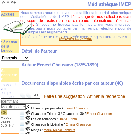
A+
A-
A
Médiathèque IMEP
Nous sommes heureux de vous accueillir sur le portail électronique
Accueil
de la Médiathèque de l'IMEP.
L'encodage de nos collections étant
en cours de réalisation, ce catalogue informatique n'est pas
complet.
Si vous ne trouvez pas le média qui vous intéresse,
n'hésitez pas à nous contacter par mail ou par téléphone pour de
plus amples renseignements.
La médiathèque de l'IMEP est gérée avec le logiciel libre « PMB ».
Nouvelle recherche
Sélection
de la
langue
Détail de l'auteur
Auteur Ernest Chausson (1855-1899)
Se
connecte
r
Documents disponibles écrits par cet auteur (
40
)
accéder à
votre
compte
Faire une suggestion
Affiner la recherche
de lecteur
Chanson perpétuelle
/
Ernest Chausson
Chausson Trio op.3 * Quatuor op.30
/
Ernest Chausson
Mot de
Les dissonances
/
David Grimal
passe
Chausson le Littéraire
/
Ernest Chausson
oublié ?
Mer(s)
/
Marie-Nicole Lemieux