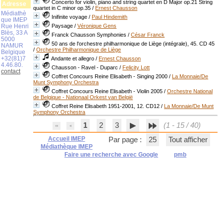
Concerto for violin, piano and string quartet en D Major op.21 String
Adresse
quartet in C minor op.35
/
Ernest Chausson
Médiathè
Inifinite voyage
/
Paul Hindemith
que IMEP
Rue Henri
Paysage
/
Véronique Gens
Blès, 33 A
Franck Chausson Symphonies
/
César Franck
5000
50 ans de l'orchestre philharmonique de Liège (intégrale), 45. CD 45
NAMUR
/
Orchestre Philharmonique de Liège
Belgique
+32(81)7
Andante et allegro
/
Ernest Chausson
4.46.80.
Chausson - Ravel - Duparc
/
Felicity Lott
contact
Coffret Concours Reine Elisabeth - Singing 2000
/
La Monnaie/De
Munt Symphony Orchestra
Coffret Concours Reine Elisabeth - Violin 2005
/
Orchestre National
de Belgique - Nationaal Orkest van België
Coffret Reine Elisabeth 1951-2001, 12. CD12
/
La Monnaie/De Munt
Symphony Orchestra
1
2
3
(1 - 15 / 40)
Accueil IMEP
Par page :
25
Tout afficher
Médiathèque IMEP
Faire une recherche avec Google
pmb