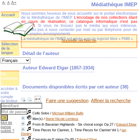
A+
A-
A
Médiathèque IMEP
Nous sommes heureux de vous accueillir sur le portail électronique
Accueil
de la Médiathèque de l'IMEP.
L'encodage de nos collections étant
en cours de réalisation, ce catalogue informatique n'est pas
complet.
Si vous ne trouvez pas le média qui vous intéresse,
n'hésitez pas à nous contacter par mail ou par téléphone pour de
plus amples renseignements.
La médiathèque de l'IMEP est gérée avec le logiciel libre « PMB ».
Nouvelle recherche
Sélection
de la
langue
Détail de l'auteur
Auteur Edward Elgar (1857-1934)
Se
connecte
r
Documents disponibles écrits par cet auteur (
38
)
accéder à
votre
compte
Faire une suggestion
Affiner la recherche
de lecteur
Cello Solos
/
Michael William Balfe
Mer(s)
/
Marie-Nicole Lemieux
Mot de
From th Bavarian Highlands - Six choral songs Op.27
/
Edward Elgar
passe
Time Pieces for Clarinet, 1. Time Pieces for Clarinet Vol 1
/
Ian
oublié ?
Denley
Concerto en E minor Op.85
/
Edward Elgar