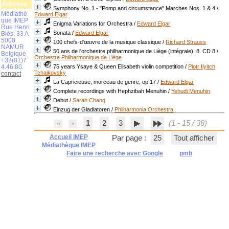
Adresse
Symphony No. 1 - "Pomp and circumstance" Marches Nos. 1 & 4
/
Médiathè
Edward Elgar
que IMEP
Enigma Variations for Orchestra
/
Edward Elgar
Rue Henri
Sonata
/
Edward Elgar
Blès, 33 A
5000
100 chefs-d'œuvre de la musique classique
/
Richard Strauss
NAMUR
50 ans de l'orchestre philharmonique de Liège (intégrale), 8. CD 8
/
Belgique
Orchestre Philharmonique de Liège
+32(81)7
4.46.80.
75 years Ysaye & Queen Elisabeth violin competition
/
Piotr Ilyitch
Tchaikovsky
contact
La Capricieuse, morceau de genre, op.17
/
Edward Elgar
Complete recordings with Hephzibah Menuhin
/
Yehudi Menuhin
Debut
/
Sarah Chang
Einzug der Gladiatoren
/
Philharmonia Orchestra
1
2
3
(1 - 15 / 38)
Accueil IMEP
Par page :
25
Tout afficher
Médiathèque IMEP
Faire une recherche avec Google
pmb