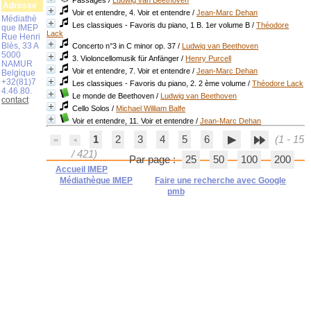
Passages
/
Ludwig van Beethoven
Adresse
Voir et entendre, 4. Voir et entendre
/
Jean-Marc Dehan
Médiathè
Les classiques - Favoris du piano, 1 B. 1er volume B
/
Théodore
que IMEP
Lack
Rue Henri
Blès, 33 A
Concerto n°3 in C minor op. 37
/
Ludwig van Beethoven
5000
3. Violoncellomusik für Anfänger
/
Henry Purcell
NAMUR
Voir et entendre, 7. Voir et entendre
/
Jean-Marc Dehan
Belgique
+32(81)7
Les classiques - Favoris du piano, 2. 2 ème volume
/
Théodore Lack
4.46.80.
Le monde de Beethoven
/
Ludwig van Beethoven
contact
Cello Solos
/
Michael William Balfe
Voir et entendre, 11. Voir et entendre
/
Jean-Marc Dehan
1
2
3
4
5
6
(1 - 15
/ 421)
Par page :
25
50
100
200
Accueil IMEP
Médiathèque IMEP
Faire une recherche avec Google
pmb