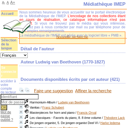
A+
A-
A
Médiathèque IMEP
Nous sommes heureux de vous accueillir sur le portail électronique
Accueil
de la Médiathèque de l'IMEP.
L'encodage de nos collections étant
en cours de réalisation, ce catalogue informatique n'est pas
complet.
Si vous ne trouvez pas le média qui vous intéresse,
n'hésitez pas à nous contacter par mail ou par téléphone pour de
plus amples renseignements.
La médiathèque de l'IMEP est gérée avec le logiciel libre « PMB ».
Nouvelle recherche
Sélection
de la
langue
Détail de l'auteur
Auteur Ludwig van Beethoven (1770-1827)
Se
connecte
r
Documents disponibles écrits par cet auteur (
421
)
accéder à
votre
compte
Faire une suggestion
Affiner la recherche
de lecteur
Harmonium-Album
/
Ludwig van Beethoven
Vanitas
/
Franz Schubert
Mot de
Masterpieces for horn and piano
/
Francis Orval
passe
Les classiques - Favoris du piano, 8. 8 ème volume
/
Théodore Lack
oublié ?
De jongen organist, 5. De jongen organist Deel VI
/
Harke Iedema