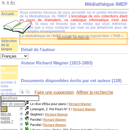
A+
A-
A
Médiathèque IMEP
Nous sommes heureux de vous accueillir sur le portail électronique
Accueil
de la Médiathèque de l'IMEP.
L'encodage de nos collections étant
en cours de réalisation, ce catalogue informatique n'est pas
complet.
Si vous ne trouvez pas le média qui vous intéresse,
n'hésitez pas à nous contacter par mail ou par téléphone pour de
plus amples renseignements.
La médiathèque de l'IMEP est gérée avec le logiciel libre « PMB ».
Nouvelle recherche
Sélection
de la
langue
Détail de l'auteur
Auteur Richard Wagner (1813-1883)
Se
connecte
r
Documents disponibles écrits par cet auteur (
128
)
accéder à
votre
compte
Faire une suggestion
Affiner la recherche
de lecteur
Le rêve d'Elsa pour piano
/
Richard Wagner
Lohengrin, 2. Pot Pourri N° 2
/
Richard Wagner
Mot de
Siegfried
/
Richard Wagner
passe
Parsifal
/
Richard Wagner
oublié ?
Parsifal
/
Richard Wagner