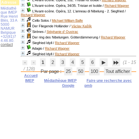
L'Avant-scène. Opéra, 332. Tristan et Isolde
/
Richard Wagner
Adresse
L'Avant-scène. Opéra, 34/35. Tristan et Isolde
/
Richard Wagner
Médiathè
L'Avant-scène. Opéra, 12. L'anneau di Nibelung - 2. Siegfried
/
que IMEP
Richard Wagner
Rue Henri
Blès, 33 A
Cello Solos
/
Michael William Balfe
5000
Der Fliegende Holländer
/
Václav Kašlík
NAMUR
Sirènes
/
Stéphanie d' Oustrac
Belgique
+32(81)7
Der ring des Nibelungen. Götterdämmerung
/
Richard Wagner
4.46.80.
Siegfried Idyll
/
Richard Wagner
contact
Adagio
/
Richard Wagner
Siegfried Idyll
/
Richard Wagner
1
2
3
4
5
6
(1 - 15
/ 128)
Par page :
25
50
100
Tout afficher
Accueil
IMEP
Médiathèque IMEP
Faire une recherche avec
Google
pmb