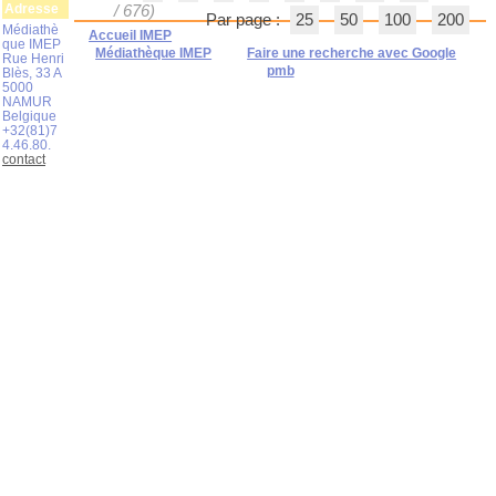
Adresse
/ 676)
Par page :
25
50
100
200
Médiathè
Accueil IMEP
que IMEP
Médiathèque IMEP
Faire une recherche avec Google
Rue Henri
pmb
Blès, 33 A
5000
NAMUR
Belgique
+32(81)7
4.46.80.
contact