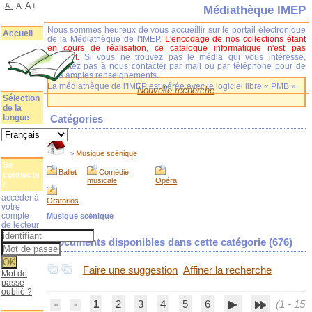
A+
A-
A
Médiathèque IMEP
Nous sommes heureux de vous accueillir sur le portail électronique
Accueil
de la Médiathèque de l'IMEP.
L'encodage de nos collections étant
en cours de réalisation, ce catalogue informatique n'est pas
complet.
Si vous ne trouvez pas le média qui vous intéresse,
n'hésitez pas à nous contacter par mail ou par téléphone pour de
plus amples renseignements.
La médiathèque de l'IMEP est gérée avec le logiciel libre « PMB ».
Nouvelle recherche
Sélection
de la
langue
Catégories
>
Musique scénique
Se
Ballet
Comédie
connecte
musicale
Opéra
r
accéder à
Oratorios
votre
compte
Musique scénique
de lecteur
Documents disponibles dans cette catégorie (
676
)
Faire une suggestion
Affiner la recherche
Mot de
passe
oublié ?
1
2
3
4
5
6
(1 - 15