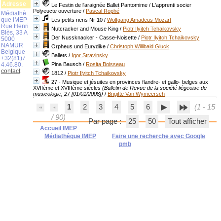
Adresse
Le Festin de l'araignée Ballet Pantomime / L'apprenti socier
Polyeucte ouverture
/
Pascal Rophé
Médiathè
que IMEP
Les petits riens Nr 10
/
Wolfgang Amadeus Mozart
Rue Henri
Nutcracker and Mouse King
/
Piotr Ilyitch Tchaikovsky
Blès, 33 A
Der Nussknacker - Casse-Noisette
/
Piotr Ilyitch Tchaikovsky
5000
NAMUR
Orpheus und Eurydike
/
Christoph Willibald Gluck
Belgique
Ballets
/
Igor Stravinsky
+32(81)7
4.46.80.
Pina Bausch
/
Rosita Boisseau
contact
1812
/
Piotr Ilyitch Tchaikovsky
27 - Musique et jésuites en provinces flandre- et gallo- belges aux
XVIIème et XVIIIème siècles
(Bulletin de Revue de la société liégeoise de
musicologie, 27 [01/01/2008])
/
Brigitte Van Wymeersch
1
2
3
4
5
6
(1 - 15
/ 90)
Par page :
25
50
Tout afficher
Accueil IMEP
Médiathèque IMEP
Faire une recherche avec Google
pmb