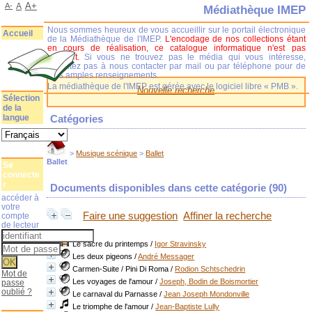
A+
A-
A
Médiathèque IMEP
Nous sommes heureux de vous accueillir sur le portail électronique
Accueil
de la Médiathèque de l'IMEP.
L'encodage de nos collections étant
en cours de réalisation, ce catalogue informatique n'est pas
complet.
Si vous ne trouvez pas le média qui vous intéresse,
n'hésitez pas à nous contacter par mail ou par téléphone pour de
plus amples renseignements.
La médiathèque de l'IMEP est gérée avec le logiciel libre « PMB ».
Nouvelle recherche
Sélection
de la
langue
Catégories
>
Musique scénique
>
Ballet
Ballet
Se
connecte
r
Documents disponibles dans cette catégorie (
90
)
accéder à
votre
Faire une suggestion
Affiner la recherche
compte
de lecteur
Le sacre du printemps
/
Igor Stravinsky
Les deux pigeons
/
André Messager
Carmen-Suite / Pini Di Roma
/
Rodion Schtschedrin
Mot de
Les voyages de l'amour
/
Joseph, Bodin de Boismortier
passe
oublié ?
Le carnaval du Parnasse
/
Jean Joseph Mondonville
Le triomphe de l'amour
/
Jean-Baptiste Lully