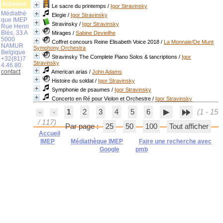
Adresse
Le sacre du printemps
/
Igor Stravinsky
Médiathè
Elegie
/
Igor Stravinsky
que IMEP
Stravinsky
/
Igor Stravinsky
Rue Henri
Blès, 33 A
Mirages
/
Sabine Devieilhe
5000
Coffret concours Reine Elisabeth Voice 2018
/
La Monnaie/De Munt
NAMUR
Symphony Orchestra
Belgique
Stravinsky The Complete Piano Solos & tancriptions
/
Igor
+32(81)7
Stravinsky
4.46.80.
contact
American arias
/
John Adams
Histoire du soldat
/
Igor Stravinsky
Symphonie de psaumes
/
Igor Stravinsky
Concerto en Ré pour Violon et Orchestre
/
Igor Stravinsky
1
2
3
4
5
6
(1 - 15
/ 117)
Par page :
25
50
100
Tout afficher
Accueil
IMEP
Médiathèque IMEP
Faire une recherche avec
Google
pmb