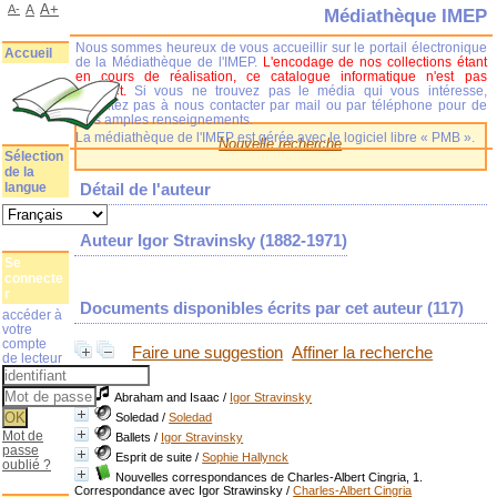
A+
A-
A
Médiathèque IMEP
Nous sommes heureux de vous accueillir sur le portail électronique
Accueil
de la Médiathèque de l'IMEP.
L'encodage de nos collections étant
en cours de réalisation, ce catalogue informatique n'est pas
complet.
Si vous ne trouvez pas le média qui vous intéresse,
n'hésitez pas à nous contacter par mail ou par téléphone pour de
plus amples renseignements.
La médiathèque de l'IMEP est gérée avec le logiciel libre « PMB ».
Nouvelle recherche
Sélection
de la
langue
Détail de l'auteur
Auteur Igor Stravinsky (1882-1971)
Se
connecte
r
Documents disponibles écrits par cet auteur (
117
)
accéder à
votre
compte
Faire une suggestion
Affiner la recherche
de lecteur
Abraham and Isaac
/
Igor Stravinsky
Soledad
/
Soledad
Mot de
Ballets
/
Igor Stravinsky
passe
Esprit de suite
/
Sophie Hallynck
oublié ?
Nouvelles correspondances de Charles-Albert Cingria, 1.
Correspondance avec Igor Strawinsky
/
Charles-Albert Cingria