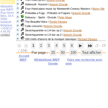
Trio f-moll Op.65
/
Antonín Dvorák
Adresse
Violoncell - Konzert
/
Antonín Dvorák
Médiathè
Four-Hand piano music by Nineteenth-Century Masters
/
Morey Ritt
que IMEP
Rue Henri
Preluddia a Fugy - Préludes et Fugues
/
Antonín Dvorák
Blès, 33 A
Debussy - Spohr - Dvorak
/
Peter Maag
5000
The Beautiful Voice
/
Renée Fleming
NAMUR
Belgique
Cello concerto
/
Antonín Dvorák
+32(81)7
Streichquartette nr.1 A-dur op.2
/
Antonín Dvorák
4.46.80.
contact
Streichquartette nr.1 A-dur op.2
/
Antonín Dvorák
100 chefs-d'œuvre de la musique classique
/
Richard Strauss
1
2
3
4
5
6
(1 - 15
/ 104)
Par page :
25
50
100
Tout afficher
Accueil
IMEP
Médiathèque IMEP
Faire une recherche avec
Google
pmb