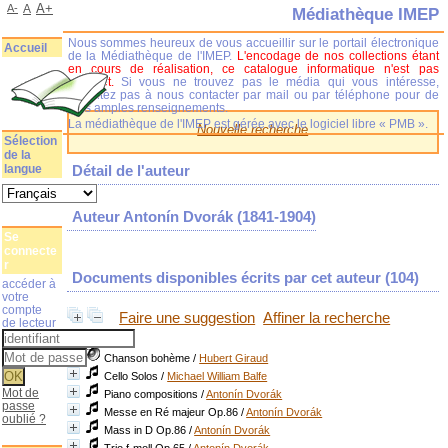
A+
A-
A
Médiathèque IMEP
Nous sommes heureux de vous accueillir sur le portail électronique
Accueil
de la Médiathèque de l'IMEP.
L'encodage de nos collections étant
en cours de réalisation, ce catalogue informatique n'est pas
complet.
Si vous ne trouvez pas le média qui vous intéresse,
n'hésitez pas à nous contacter par mail ou par téléphone pour de
plus amples renseignements.
La médiathèque de l'IMEP est gérée avec le logiciel libre « PMB ».
Nouvelle recherche
Sélection
de la
langue
Détail de l'auteur
Auteur Antonín Dvorák (1841-1904)
Se
connecte
r
Documents disponibles écrits par cet auteur (
104
)
accéder à
votre
compte
Faire une suggestion
Affiner la recherche
de lecteur
Chanson bohème
/
Hubert Giraud
Cello Solos
/
Michael William Balfe
Mot de
Piano compositions
/
Antonín Dvorák
passe
Messe en Ré majeur Op.86
/
Antonín Dvorák
oublié ?
Mass in D Op.86
/
Antonín Dvorák