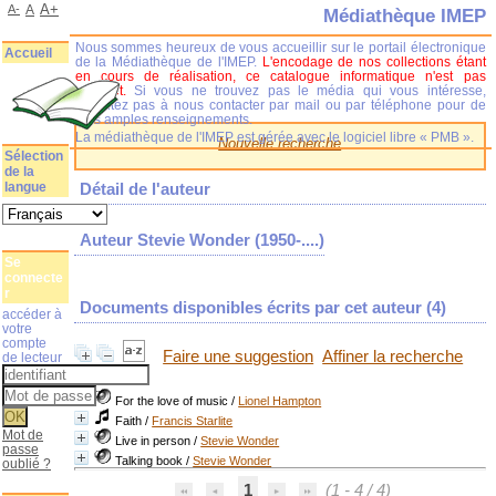
A+
A-
A
Médiathèque IMEP
Nous sommes heureux de vous accueillir sur le portail électronique
Accueil
de la Médiathèque de l'IMEP.
L'encodage de nos collections étant
en cours de réalisation, ce catalogue informatique n'est pas
complet.
Si vous ne trouvez pas le média qui vous intéresse,
n'hésitez pas à nous contacter par mail ou par téléphone pour de
plus amples renseignements.
La médiathèque de l'IMEP est gérée avec le logiciel libre « PMB ».
Nouvelle recherche
Sélection
de la
langue
Détail de l'auteur
Auteur Stevie Wonder (1950-....)
Se
connecte
r
Documents disponibles écrits par cet auteur (
4
)
accéder à
votre
compte
Faire une suggestion
Affiner la recherche
de lecteur
For the love of music
/
Lionel Hampton
Faith
/
Francis Starlite
Mot de
Live in person
/
Stevie Wonder
passe
Talking book
/
Stevie Wonder
oublié ?
1
(1 - 4 / 4)