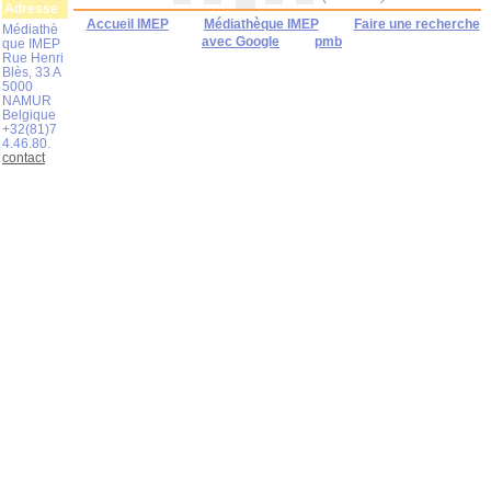
Adresse
Accueil IMEP
Médiathèque IMEP
Faire une recherche
Médiathè
avec Google
pmb
que IMEP
Rue Henri
Blès, 33 A
5000
NAMUR
Belgique
+32(81)7
4.46.80.
contact