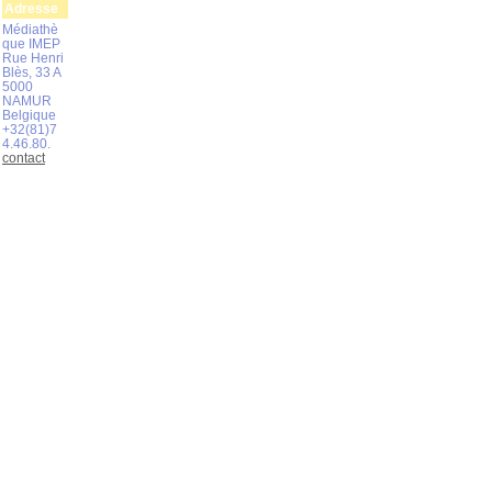
Adresse
Médiathè
que IMEP
Rue Henri
Blès, 33 A
5000
NAMUR
Belgique
+32(81)7
4.46.80.
contact