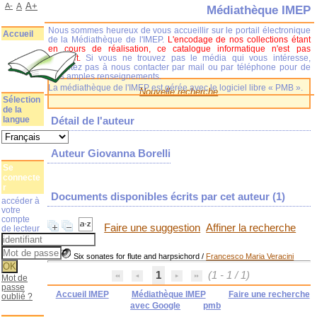
A+
A-
A
Médiathèque IMEP
Nous sommes heureux de vous accueillir sur le portail électronique
Accueil
de la Médiathèque de l'IMEP.
L'encodage de nos collections étant
en cours de réalisation, ce catalogue informatique n'est pas
complet.
Si vous ne trouvez pas le média qui vous intéresse,
n'hésitez pas à nous contacter par mail ou par téléphone pour de
plus amples renseignements.
La médiathèque de l'IMEP est gérée avec le logiciel libre « PMB ».
Nouvelle recherche
Sélection
de la
langue
Détail de l'auteur
Auteur Giovanna Borelli
Se
connecte
r
Documents disponibles écrits par cet auteur (
1
)
accéder à
votre
compte
Faire une suggestion
Affiner la recherche
de lecteur
Six sonates for flute and harpsichord
/
Francesco Maria Veracini
1
(1 - 1 / 1)
Mot de
passe
Accueil IMEP
Médiathèque IMEP
Faire une recherche
oublié ?
avec Google
pmb