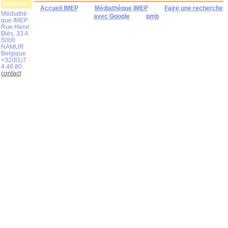
Adresse
Accueil IMEP
Médiathèque IMEP
Faire une recherche
Médiathè
avec Google
pmb
que IMEP
Rue Henri
Blès, 33 A
5000
NAMUR
Belgique
+32(81)7
4.46.80.
contact