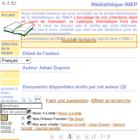
A+
A-
A
Médiathèque IMEP
Nous sommes heureux de vous accueillir sur le portail électronique
Accueil
de la Médiathèque de l'IMEP.
L'encodage de nos collections étant
en cours de réalisation, ce catalogue informatique n'est pas
complet.
Si vous ne trouvez pas le média qui vous intéresse,
n'hésitez pas à nous contacter par mail ou par téléphone pour de
plus amples renseignements.
La médiathèque de l'IMEP est gérée avec le logiciel libre « PMB ».
Nouvelle recherche
Sélection
de la
langue
Détail de l'auteur
Auteur Johan Dupont
Se
connecte
r
Documents disponibles écrits par cet auteur (
3
)
accéder à
votre
compte
Faire une suggestion
Affiner la recherche
de lecteur
Music 4 a while
/
Music 4 a while
New Orleans Function
/
Big Noise
Mot de
Rire avec charlie
/
Samson Schmitt
;
Johan Dupont
;
Samson
passe
Schmitt
;
Joachim Iannello
oublié ?
1
(1 - 3 / 3)