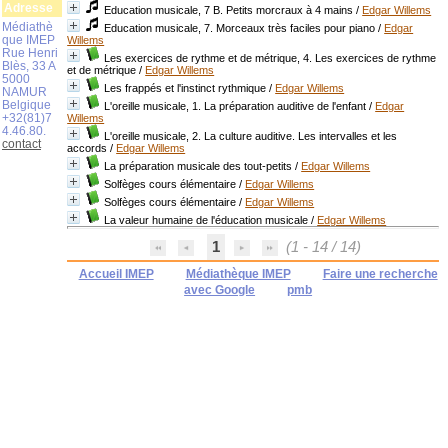
Adresse
Education musicale, 7 B. Petits morcraux à 4 mains
/
Edgar Willems
Médiathè
Education musicale, 7. Morceaux très faciles pour piano
/
Edgar
que IMEP
Willems
Rue Henri
Les exercices de rythme et de métrique, 4. Les exercices de rythme
Blès, 33 A
et de métrique
/
Edgar Willems
5000
Les frappés et l'instinct rythmique
/
Edgar Willems
NAMUR
Belgique
L'oreille musicale, 1. La préparation auditive de l'enfant
/
Edgar
+32(81)7
Willems
4.46.80.
L'oreille musicale, 2. La culture auditive. Les intervalles et les
contact
accords
/
Edgar Willems
La préparation musicale des tout-petits
/
Edgar Willems
Solfèges cours élémentaire
/
Edgar Willems
Solfèges cours élémentaire
/
Edgar Willems
La valeur humaine de l'éducation musicale
/
Edgar Willems
1
(1 - 14 / 14)
Accueil IMEP
Médiathèque IMEP
Faire une recherche
avec Google
pmb