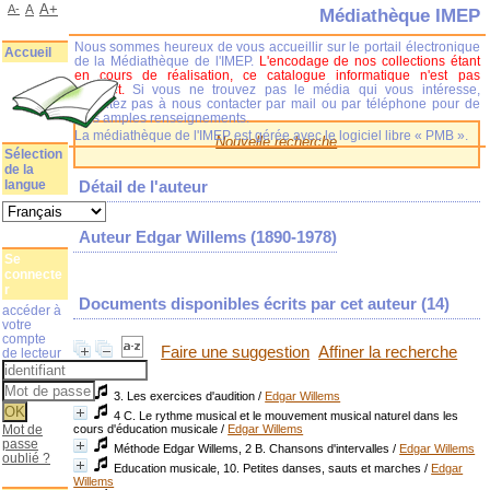
A+
A-
A
Médiathèque IMEP
Nous sommes heureux de vous accueillir sur le portail électronique
Accueil
de la Médiathèque de l'IMEP.
L'encodage de nos collections étant
en cours de réalisation, ce catalogue informatique n'est pas
complet.
Si vous ne trouvez pas le média qui vous intéresse,
n'hésitez pas à nous contacter par mail ou par téléphone pour de
plus amples renseignements.
La médiathèque de l'IMEP est gérée avec le logiciel libre « PMB ».
Nouvelle recherche
Sélection
de la
langue
Détail de l'auteur
Auteur Edgar Willems (1890-1978)
Se
connecte
r
Documents disponibles écrits par cet auteur (
14
)
accéder à
votre
compte
Faire une suggestion
Affiner la recherche
de lecteur
3. Les exercices d'audition
/
Edgar Willems
4 C. Le rythme musical et le mouvement musical naturel dans les
Mot de
cours d'éducation musicale
/
Edgar Willems
passe
Méthode Edgar Willems, 2 B. Chansons d'intervalles
/
Edgar Willems
oublié ?
Education musicale, 10. Petites danses, sauts et marches
/
Edgar
Willems