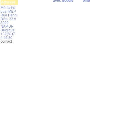
avec Google
pmb
Adresse
Médiathè
que IMEP
Rue Henri
Blès, 33 A
5000
NAMUR
Belgique
+32(81)7
4.46.80.
contact