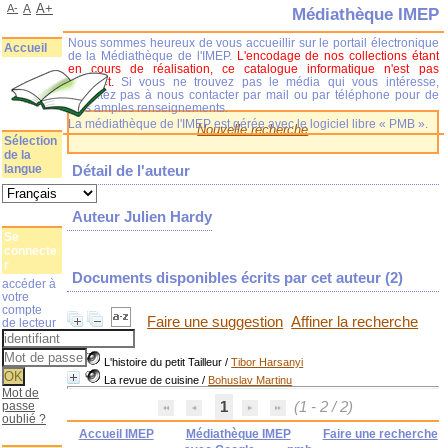
A+
A-
A
Médiathèque IMEP
Nous sommes heureux de vous accueillir sur le portail électronique
Accueil
de la Médiathèque de l'IMEP.
L'encodage de nos collections étant
en cours de réalisation, ce catalogue informatique n'est pas
complet.
Si vous ne trouvez pas le média qui vous intéresse,
n'hésitez pas à nous contacter par mail ou par téléphone pour de
plus amples renseignements.
La médiathèque de l'IMEP est gérée avec le logiciel libre « PMB ».
Nouvelle recherche
Sélection
de la
langue
Détail de l'auteur
Auteur Julien Hardy
Se
connecte
r
Documents disponibles écrits par cet auteur (
2
)
accéder à
votre
compte
Faire une suggestion
Affiner la recherche
de lecteur
L'histoire du petit Tailleur
/
Tibor Harsanyi
La revue de cuisine
/
Bohuslav Martinu
Mot de
passe
1
(1 - 2 / 2)
oublié ?
Accueil IMEP
Médiathèque IMEP
Faire une recherche