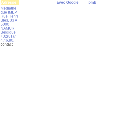
Adresse
avec Google
pmb
Médiathè
que IMEP
Rue Henri
Blès, 33 A
5000
NAMUR
Belgique
+32(81)7
4.46.80.
contact