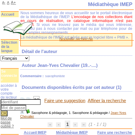
A+
A-
A
Médiathèque IMEP
Nous sommes heureux de vous accueillir sur le portail électronique
Accueil
de la Médiathèque de l'IMEP.
L'encodage de nos collections étant
en cours de réalisation, ce catalogue informatique n'est pas
complet.
Si vous ne trouvez pas le média qui vous intéresse,
n'hésitez pas à nous contacter par mail ou par téléphone pour de
plus amples renseignements.
La médiathèque de l'IMEP est gérée avec le logiciel libre « PMB ».
Nouvelle recherche
Sélection
de la
langue
Détail de l'auteur
Auteur Jean-Yves Chevalier (19..-....)
Se
connecte
Commentaire :
saxophoniste
r
accéder à
Documents disponibles écrits par cet auteur (
1
)
votre
compte
de lecteur
Faire une suggestion
Affiner la recherche
Saxophone & pédagogie, 1. Saxophone & pédagogie
/
Jean-Yves
Chevalier
Mot de
passe
1
(1 - 1 / 1)
oublié ?
Accueil IMEP
Médiathèque IMEP
Faire une recherche