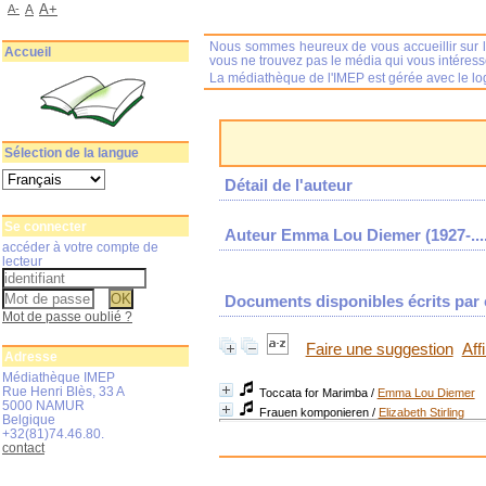
A+
A-
A
Nous sommes heureux de vous accueillir sur l
Accueil
vous ne trouvez pas le média qui vous intéres
La médiathèque de l'IMEP est gérée avec le log
Sélection de la langue
Détail de l'auteur
Se connecter
Auteur Emma Lou Diemer (1927-....
accéder à votre compte de
lecteur
Documents disponibles écrits par c
Mot de passe oublié ?
Faire une suggestion
Aff
Adresse
Médiathèque IMEP
Rue Henri Blès, 33 A
Toccata for Marimba
/
Emma Lou Diemer
5000 NAMUR
Frauen komponieren
/
Elizabeth Stirling
Belgique
+32(81)74.46.80.
contact