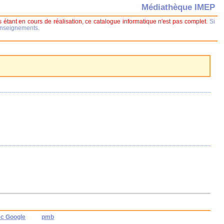
Médiathèque IMEP
 étant en cours de réalisation, ce catalogue informatique n'est pas complet.
Si
renseignements.
ec Google
pmb