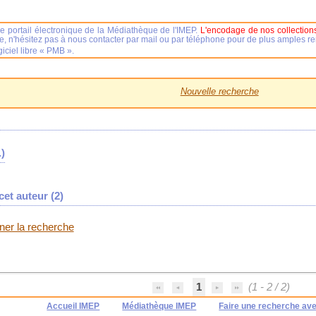
e portail électronique de la Médiathèque de l'IMEP.
L'encodage de nos collections
se, n'hésitez pas à nous contacter par mail ou par téléphone pour de plus amples 
iciel libre « PMB ».
Nouvelle recherche
)
et auteur (
2
)
iner la recherche
1
(1 - 2 / 2)
Accueil IMEP
Médiathèque IMEP
Faire une recherche av