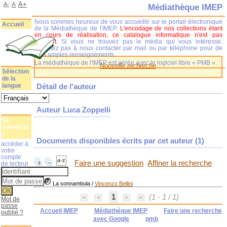
A+
A-
A
Médiathèque IMEP
Nous sommes heureux de vous accueillir sur le portail électronique
Accueil
de la Médiathèque de l'IMEP.
L'encodage de nos collections étant
en cours de réalisation, ce catalogue informatique n'est pas
complet.
Si vous ne trouvez pas le média qui vous intéresse,
n'hésitez pas à nous contacter par mail ou par téléphone pour de
plus amples renseignements.
La médiathèque de l'IMEP est gérée avec le logiciel libre « PMB ».
Nouvelle recherche
Sélection
de la
langue
Détail de l'auteur
Auteur Luca Zoppelli
Se
connecte
r
Documents disponibles écrits par cet auteur (
1
)
accéder à
votre
compte
Faire une suggestion
Affiner la recherche
de lecteur
La sonnambula
/
Vincenzo Bellini
1
(1 - 1 / 1)
Mot de
passe
Accueil IMEP
Médiathèque IMEP
Faire une recherche
oublié ?
avec Google
pmb