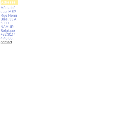
Adresse
Médiathè
que IMEP
Rue Henri
Blès, 33 A
5000
NAMUR
Belgique
+32(81)7
4.46.80.
contact