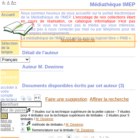
A+
A-
A
Médiathèque IMEP
Nous sommes heureux de vous accueillir sur le portail électronique
Accueil
de la Médiathèque de l'IMEP.
L'encodage de nos collections étant
en cours de réalisation, ce catalogue informatique n'est pas
complet.
Si vous ne trouvez pas le média qui vous intéresse,
n'hésitez pas à nous contacter par mail ou par téléphone pour de
plus amples renseignements.
La médiathèque de l'IMEP est gérée avec le logiciel libre « PMB ».
Nouvelle recherche
Sélection
de la
langue
Détail de l'auteur
Auteur M. Dewinne
Se
connecte
r
Documents disponibles écrits par cet auteur (
3
)
accéder à
votre
compte
Faire une suggestion
Affiner la recherche
de lecteur
7 études sur la technique supérieure de la petite caisse - 7 études
pour 4 timbales sur la technique supérieure de timbales - 2 études pour 5
timbales
/
M. Dewinne
Mot de
méthode de timbales
/
M. Dewinne
passe
oublié ?
Nomenclature sur la timbale
/
M. Dewinne