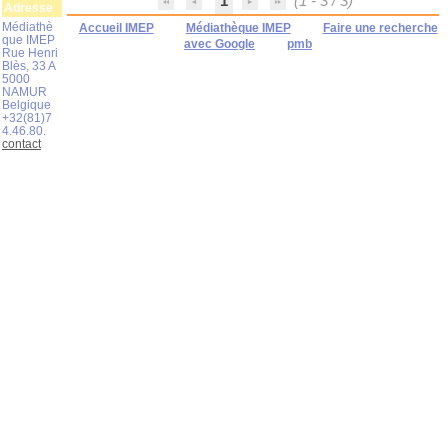
1
(1 - 3 / 3)
Adresse
Médiathè
Accueil IMEP
Médiathèque IMEP
Faire une recherche
que IMEP
avec Google
pmb
Rue Henri
Blès, 33 A
5000
NAMUR
Belgique
+32(81)7
4.46.80.
contact