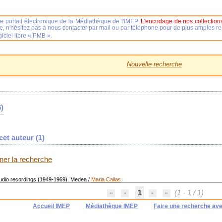
e portail électronique de la Médiathèque de l'IMEP.
L'encodage de nos collections
se, n'hésitez pas à nous contacter par mail ou par téléphone pour de plus amples 
iciel libre « PMB ».
Nouvelle recherche
)
et auteur (
1
)
iner la recherche
tudio recordings (1949-1969). Medea
/
Maria Callas
1
(1 - 1 / 1)
Accueil IMEP
Médiathèque IMEP
Faire une recherche av