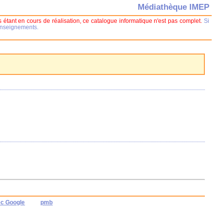
Médiathèque IMEP
 étant en cours de réalisation, ce catalogue informatique n'est pas complet.
Si
renseignements.
ec Google
pmb