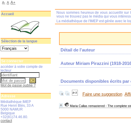
A+
A-
A
Nous sommes heureux de vous accueillir sur l
Accueil
vous ne trouvez pas le média qui vous intéres
La médiathèque de l'IMEP est gérée avec le log
Sélection de la langue
Détail de l'auteur
Se connecter
Auteur Miriam Pirazzini (1918-2016
accéder à votre compte de
lecteur
Documents disponibles écrits par c
Mot de passe oublié ?
Faire une suggestion
Aff
Adresse
Médiathèque IMEP
Rue Henri Blès, 33 A
Maria Callas remastered - The complete s
5000 NAMUR
Belgique
+32(81)74.46.80.
contact