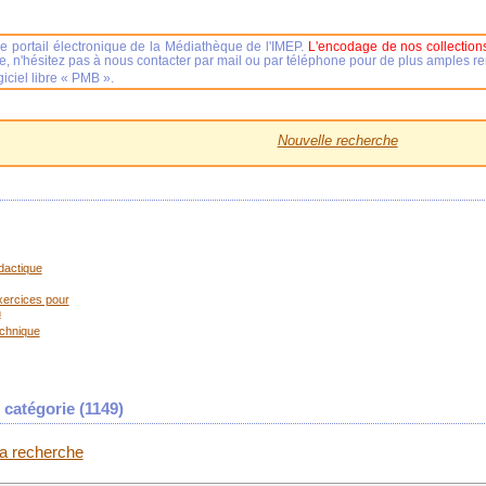
e portail électronique de la Médiathèque de l'IMEP.
L'encodage de nos collections
se, n'hésitez pas à nous contacter par mail ou par téléphone pour de plus amples 
iciel libre « PMB ».
Nouvelle recherche
dactique
xercices pour
n
echnique
catégorie (
1149
)
 la recherche