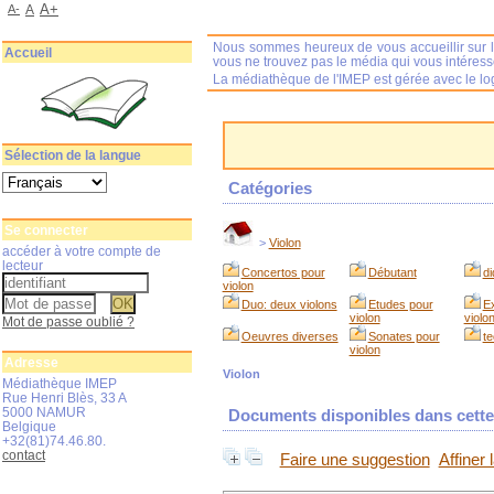
A+
A-
A
Nous sommes heureux de vous accueillir sur l
Accueil
vous ne trouvez pas le média qui vous intéres
La médiathèque de l'IMEP est gérée avec le log
Sélection de la langue
Catégories
Se connecter
>
Violon
accéder à votre compte de
lecteur
Concertos pour
Débutant
di
violon
Duo: deux violons
Etudes pour
E
violon
violo
Mot de passe oublié ?
Oeuvres diverses
Sonates pour
t
violon
Adresse
Violon
Médiathèque IMEP
Rue Henri Blès, 33 A
5000 NAMUR
Documents disponibles dans cette 
Belgique
+32(81)74.46.80.
contact
Faire une suggestion
Affiner