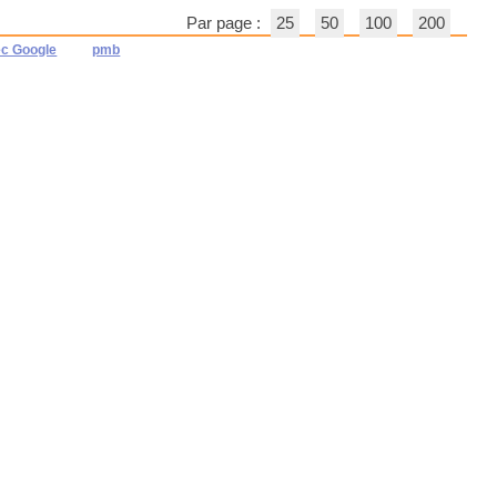
Par page :
25
50
100
200
ec Google
pmb