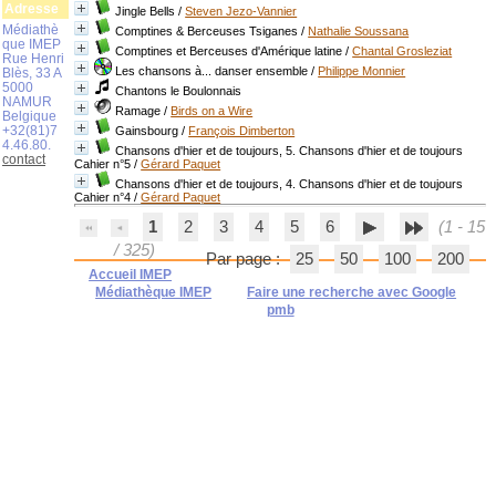
Adresse
Jingle Bells
/
Steven Jezo-Vannier
Médiathè
Comptines & Berceuses Tsiganes
/
Nathalie Soussana
que IMEP
Comptines et Berceuses d'Amérique latine
/
Chantal Grosleziat
Rue Henri
Les chansons à... danser ensemble
/
Philippe Monnier
Blès, 33 A
5000
Chantons le Boulonnais
NAMUR
Ramage
/
Birds on a Wire
Belgique
+32(81)7
Gainsbourg
/
François Dimberton
4.46.80.
Chansons d'hier et de toujours, 5. Chansons d'hier et de toujours
contact
Cahier n°5
/
Gérard Paquet
Chansons d'hier et de toujours, 4. Chansons d'hier et de toujours
Cahier n°4
/
Gérard Paquet
1
2
3
4
5
6
(1 - 15
/ 325)
Par page :
25
50
100
200
Accueil IMEP
Médiathèque IMEP
Faire une recherche avec Google
pmb