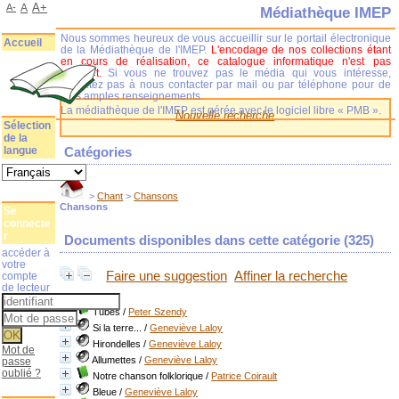
A+
A-
A
Médiathèque IMEP
Nous sommes heureux de vous accueillir sur le portail électronique
Accueil
de la Médiathèque de l'IMEP.
L'encodage de nos collections étant
en cours de réalisation, ce catalogue informatique n'est pas
complet.
Si vous ne trouvez pas le média qui vous intéresse,
n'hésitez pas à nous contacter par mail ou par téléphone pour de
plus amples renseignements.
La médiathèque de l'IMEP est gérée avec le logiciel libre « PMB ».
Nouvelle recherche
Sélection
de la
langue
Catégories
>
Chant
>
Chansons
Chansons
Se
connecte
r
Documents disponibles dans cette catégorie (
325
)
accéder à
votre
Faire une suggestion
Affiner la recherche
compte
de lecteur
Tubes
/
Peter Szendy
Si la terre...
/
Geneviève Laloy
Hirondelles
/
Geneviève Laloy
Mot de
Allumettes
/
Geneviève Laloy
passe
oublié ?
Notre chanson folklorique
/
Patrice Coirault
Bleue
/
Geneviève Laloy